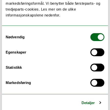
markedsføringsformål. Vi benytter både førsteparts- og
tredjeparts-cookies. Les mer om de ulike
Høsten 2023
informasjonskapslene nedenfor.
Våren 2023
Samtykkevalg
Nødvendig
Høsten 2022
Egenskaper
Våren 2022
Statistikk
Høsten 2021
Markedsføring
Våren 2021
Høsten 2020
Detaljer