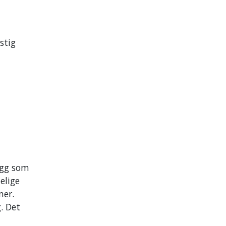
stig
egg som
elige
ner.
. Det