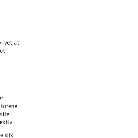
i vet at
pet
r.
ktorene
stig
pektiv.
e slik