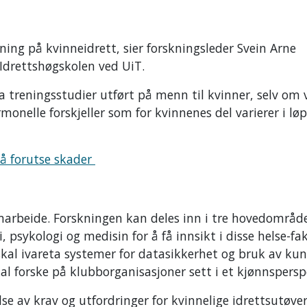
skning på kvinneidrett, sier forskningsleder Svein Arne
 Idrettshøgskolen ved UiT.
fra treningsstudier utført på menn til kvinner, selv om v
onelle forskjeller som for kvinnenes del varierer i lø
 å forutse skader
amarbeide. Forskningen kan deles inn i tre hovedområde
, psykologi og medisin for å få innsikt i disse helse-fa
skal ivareta systemer for datasikkerhet og bruk av kun
skal forske på klubborganisasjoner sett i et kjønnspers
se av krav og utfordringer for kvinnelige idrettsutøver