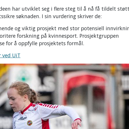
en har utviklet seg i flere steg til å nå få tildelt støtt
tssikre søknaden. I sin vurdering skriver de:
nnende og viktig prosjekt med stor potensiell innvirkn
rioritere forskning på kvinnesport. Prosjektgruppen
e for å oppfylle prosjektets formål.
r ved UiT