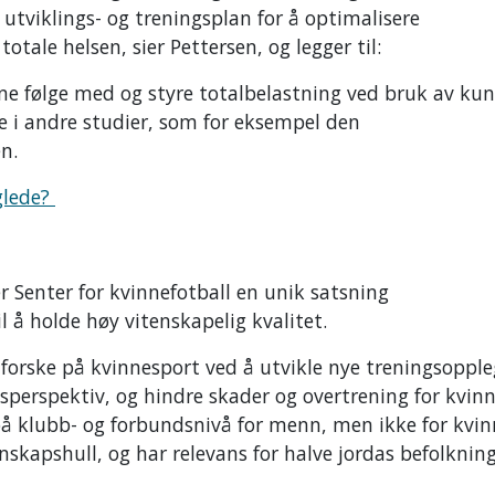
utviklings- og treningsplan for å optimalisere
otale helsen, sier Pettersen, og legger til:
nne følge med og styre totalbelastning ved bruk av kun
tte i andre studier, som for eksempel den
en.
glede?
r Senter for kvinnefotball en unik satsning
l å holde høy vitenskapelig kvalitet.
l forske på kvinnesport ved å utvikle nye treningsoppl
idsperspektiv, og hindre skader og overtrening for kvinn
 på klubb- og forbundsnivå for menn, men ikke for kvin
nnskapshull, og har relevans for halve jordas befolkning