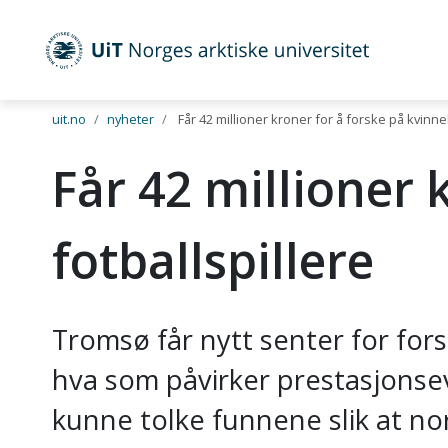
UiT Norges arktiske universitet
Gå til hovedinnhold
uit.no
nyheter
Får 42 millioner kroner for å forske på kvinnel
Får 42 millioner 
fotballspillere
Tromsø får nytt senter for fors
hva som påvirker prestasjonsev
kunne tolke funnene slik at nor