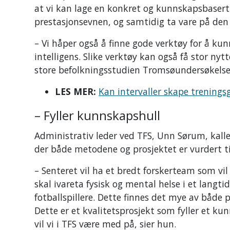
at vi kan lage en konkret og kunnskapsbasert 
prestasjonsevnen, og samtidig ta vare på den t
– Vi håper også å finne gode verktøy for å ku
intelligens. Slike verktøy kan også få stor ny
store befolkningsstudien Tromsøundersøkels
LES MER:
Kan intervaller skape trenings
– Fyller kunnskapshull
Administrativ leder ved TFS, Unn Sørum, kalle
der både metodene og prosjektet er vurdert ti
– Senteret vil ha et bredt forskerteam som vi
skal ivareta fysisk og mental helse i et langt
fotballspillere. Dette finnes det mye av både
Dette er et kvalitetsprosjekt som fyller et ku
vil vi i TFS være med på, sier hun.