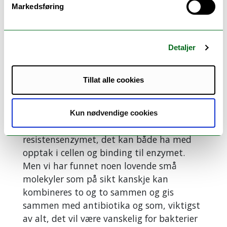
evne til å blokkere enzymet. I denne
Markedsføring
prosessen med å optimalisere
sammensetning av de kjemiske
egenskapene til småmolekylene klarte han
Detaljer
å få 90 ganger bedre effekt på to av de
forbindelsene han undersøkte.
Tillat alle cookies
Fortsatt en vei å gå
– Vi har ikke enda oppnådd
Kun nødvendige cookies
tilfredsstillende effekt i blokkeringen av
resistensenzymet, det kan både ha med
opptak i cellen og binding til enzymet.
Men vi har funnet noen lovende små
molekyler som på sikt kanskje kan
kombineres to og to sammen og gis
sammen med antibiotika og som, viktigst
av alt, det vil være vanskelig for bakterier