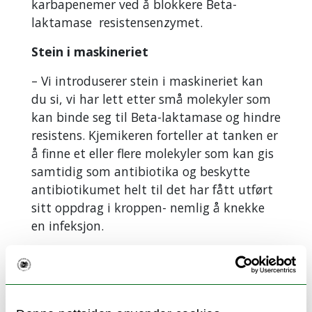
karbapenemer ved å blokkere Beta-
laktamase resistensenzymet.
Stein i maskineriet
– Vi introduserer stein i maskineriet kan
du si, vi har lett etter små molekyler som
kan binde seg til Beta-laktamase og hindre
resistens. Kjemikeren forteller at tanken er
å finne et eller flere molekyler som kan gis
samtidig som antibiotika og beskytte
antibiotikumet helt til det har fått utført
sitt oppdrag i kroppen- nemlig å knekke
en infeksjon.
Han har forsket på et bibliotek av 490
ulike små kjemisk forbindelser der hver av
dem ble testet for sin evne til å binde til
en Beta-laktamase.