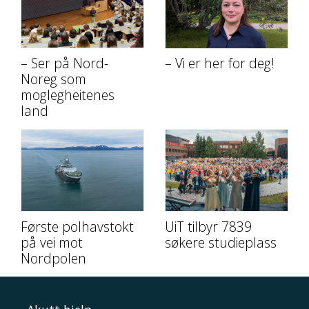
– Ser på Nord-
– Vi er her for deg!
Noreg som
moglegheitenes
land
Første polhavstokt
UiT tilbyr 7839
på vei mot
søkere studieplass
Nordpolen