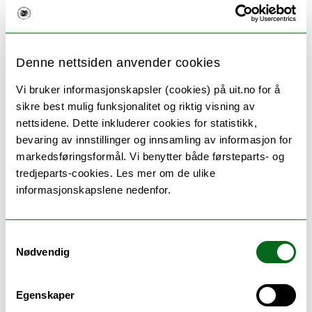
bor i byer, sier sametingspresident Aili
Keskitalo. Hun påpeker at en del av å være
et urfolk er tilknytningen til et
landområdet, og stiller spørsmål med hva
Denne nettsiden anvender cookies
som kan skje i nord når en stadig større
Vi bruker informasjonskapsler (cookies) på uit.no for å
del av den samiske befolkningen bor og
sikre best mulig funksjonalitet og riktig visning av
utvikler en samisk identitet utenfor
nettsidene. Dette inkluderer cookies for statistikk,
Sapmi.
bevaring av innstillinger og innsamling av informasjon for
markedsføringsformål. Vi benytter både førsteparts- og
tredjeparts-cookies. Les mer om de ulike
Vil tilbake
informasjonskapslene nedenfor.
– For meg er avstanden til naturen det
største problemet med å bo i byen, sier
Samtykkevalg
Lars Helander. Da 29-åringen flyttet fra
Nødvendig
Nesseby til Tromsø som 19-åring kom han
rett fra et samisk kjerneområde og til en
Egenskaper
storby hvor det først var vanskelig å finne