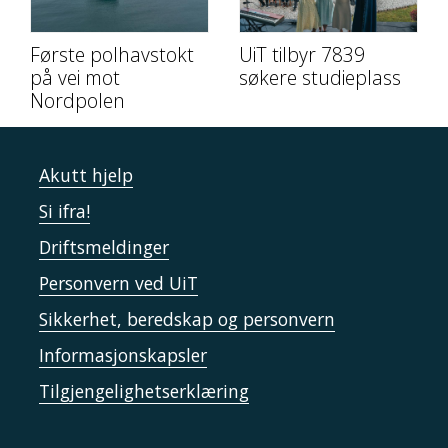
Første polhavstokt
UiT tilbyr 7839
på vei mot
søkere studieplass
Nordpolen
Akutt hjelp
Si ifra!
Driftsmeldinger
Personvern ved UiT
Sikkerhet, beredskap og personvern
Informasjonskapsler
Tilgjengelighetserklæring