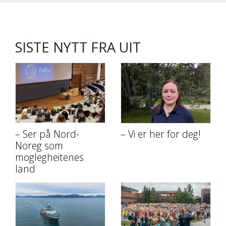
SISTE NYTT FRA UIT
– Ser på Nord-
– Vi er her for deg!
Noreg som
moglegheitenes
land