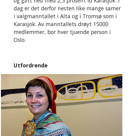
og gått ned med 2,3 prosent id Karasjok. I
dag er det derfor nesten like mange samer
i valgmanntallet i Alta og i Tromsø som i
Karasjok. Av manntallets drøyt 15000
medlemmer, bor hver tjuende person i
Oslo.
Utfordrende