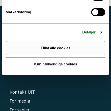
Markedsføring
Akutt hjelp
Si ifra!
Detaljer
Driftsmeldinger
Personvern ved UiT
Tillat alle cookies
Sikkerhet, beredskap og personvern
Informasjonskapsler
Kun nødvendige cookies
Tilgjengelighetserklæring
Kontakt UiT
For media
For skoler