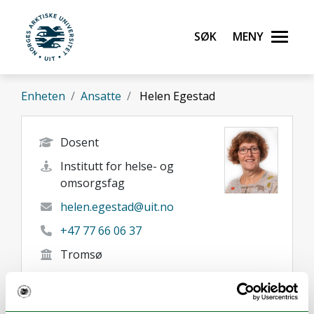
Gå til hovedinnhold
Søk
Meny
UiT Norges arktiske universitet
Enheten
Ansatte
Helen Egestad
Dosent
Institutt for helse- og
omsorgsfag
helen.egestad@uit.no
+47 77 66 06 37
Tromsø
Her finner du meg