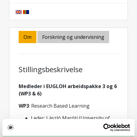
Om
Forskning og undervisning
Stillingsbeskrivelse
Medleder i EUGLOH arbeidspakke 3 og 6
(WP3 & 6)
WP3
: Research Based Learning
Leder
: László Maróti (University of
Szeged)
Medleder
: Anniken Marie Williams