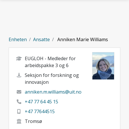
Gå til hovedinnhold
Enheten
Ansatte
Anniken Marie Williams
EUGLOH - Medleder for
arbeidspakke 3 og 6
Seksjon for forskning og
innovasjon
anniken.m.williams@uit.no
+47 77 64 45 15
+47 77644515
Tromsø