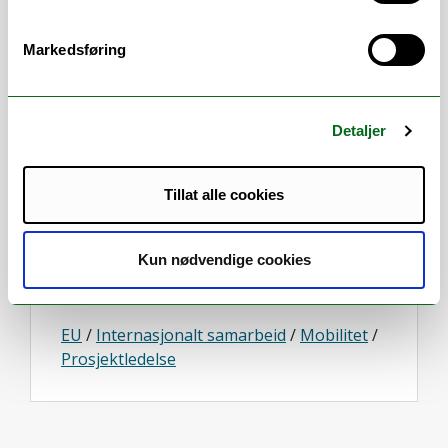
eller workshoper.
Markedsføring
Ved å delta kan du lære mer om blant
annet karrierebygging for akademikere,
kulturell forståelse eller forskning på miljø
og helse.
Detaljer
Aktivitetene er tilgjengelige for både
studenter, forskere og universitetsansatte.
Tillat alle cookies
UiT EUGLOH
//
eugloh@uit.no
Kun nødvendige cookies
Arbeidsområder
EU
/
Internasjonalt samarbeid
/
Mobilitet
/
Prosjektledelse