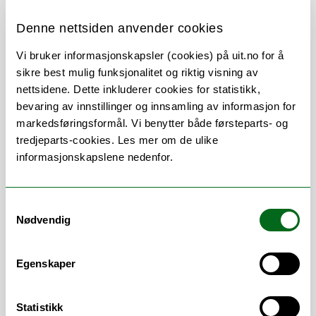
(UiT Norges arktiske universitet)
Denne nettsiden anvender cookies
WP6
: Service to Society
Vi bruker informasjonskapsler (cookies) på uit.no for å
Leder
: Felix Poschinger (University of
sikre best mulig funksjonalitet og riktig visning av
Hamburg)
nettsidene. Dette inkluderer cookies for statistikk,
Medleder
: Anniken Marie Williams
bevaring av innstillinger og innsamling av informasjon for
(UiT Norges arktiske universitet)
markedsføringsformål. Vi benytter både førsteparts- og
tredjeparts-cookies. Les mer om de ulike
informasjonskapslene nedenfor.
Om EUGLOH:
EUGLOH
er en universitetsallianse som har
Samtykkevalg
som mål å skape en felles europeisk
Nødvendig
campus, hvor global helse er et viktig
utgangspunkt for utdanning og forskning.
Egenskaper
EUGLOH legger til rette for og finansierer
kortvarig utveksling ved 9 europeiske
Statistikk
universiteter, i form av kurs, seminarer