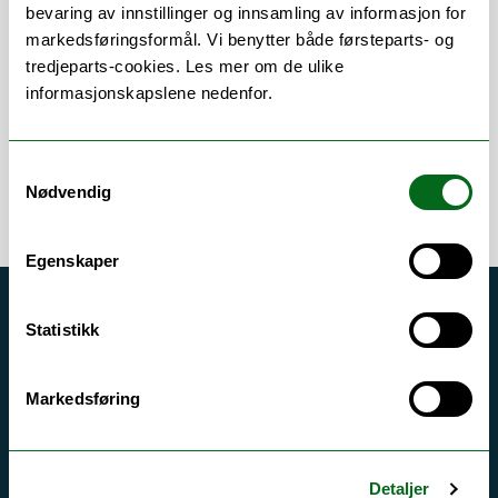
Om
Forskning og undervisning
bevaring av innstillinger og innsamling av informasjon for
markedsføringsformål. Vi benytter både førsteparts- og
Publikasjoner
tredjeparts-cookies. Les mer om de ulike
informasjonskapslene nedenfor.
Samtykkevalg
Nødvendig
Egenskaper
Akutt hjelp
Statistikk
Si ifra!
Driftsmeldinger
Markedsføring
Personvern ved UiT
Sikkerhet, beredskap og personvern
Detaljer