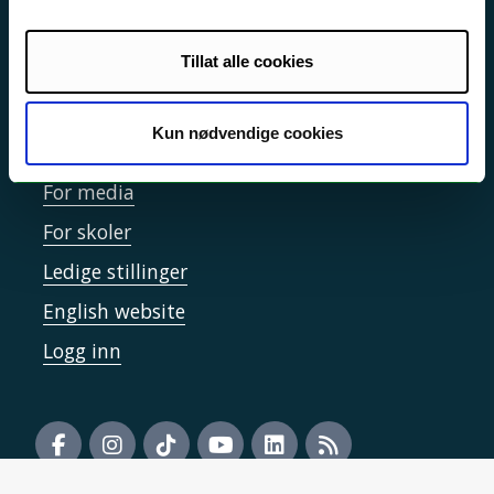
Informasjonskapsler
Tilgjengelighetserklæring
Tillat alle cookies
Kun nødvendige cookies
Kontakt UiT
For media
For skoler
Ledige stillinger
English website
Logg inn