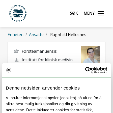
Gå til hovedinnhold
Søk
Meny
UiT Norges arktiske universitet
Enheten
Ansatte
Ragnhild Hellesnes
Førsteamanuensis
Institutt for klinisk medisin
ragnhild.hellesnes@uit.no
Tromsø
Denne nettsiden anvender cookies
Vi bruker informasjonskapsler (cookies) på uit.no for å
sikre best mulig funksjonalitet og riktig visning av
nettsidene. Dette inkluderer cookies for statistikk,