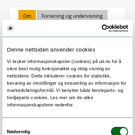
Om
Forskning og undervisning
CV
Andre publikasjoner
Denne nettsiden anvender cookies
Stillingsbeskrivelse
Vi bruker informasjonskapsler (cookies) på uit.no for å
sikre best mulig funksjonalitet og riktig visning av
nettsidene. Dette inkluderer cookies for statistikk,
Førsteamanuensis ved Institutt for
bevaring av innstillinger og innsamling av informasjon for
Samfunnsmedisin.
markedsføringsformål. Vi benytter både førsteparts- og
Jeg er tilknyttet Allmennmedisinsk
tredjeparts-cookies. Les mer om de ulike
Forskningsenhet AFE Nord, hvor jeg
informasjonskapslene nedenfor.
sammen med John Brodersen og May-Lill
Johansen leder forskningsnetværket for
overdiagnostik i sundhedsvæsenet.
Samtykkevalg
Nødvendig