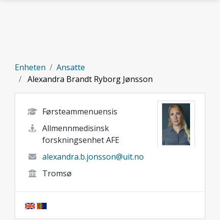
Gå til hovedinnhold
Enheten
Ansatte
Alexandra Brandt Ryborg Jønsson
Førsteammenuensis
Allmennmedisinsk
forskningsenhet AFE
alexandra.b.jonsson@uit.no
Tromsø