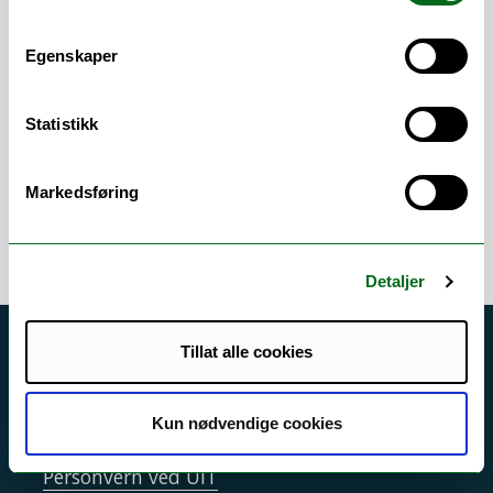
Jeg er desuden tilknyttet Healty Choices
projektet, hvor jeg er en del af WP 6
Egenskaper
Education and transition phases, student
knowledge and training, ledet af Kristin
Benjaminsen Borch
Statistikk
Error rendering component
Markedsføring
Detaljer
Tillat alle cookies
Akutt hjelp
Si ifra!
Kun nødvendige cookies
Driftsmeldinger
Personvern ved UiT