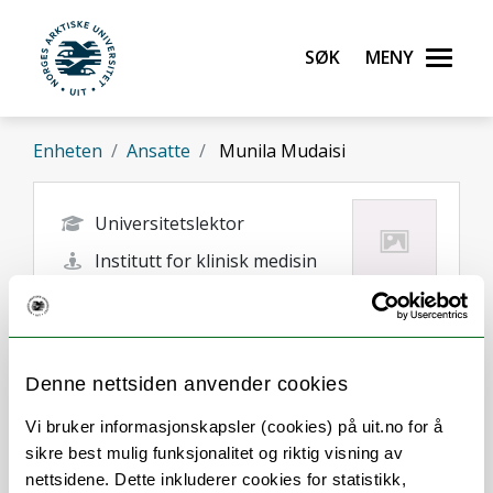
Gå til hovedinnhold
Søk
Meny
UiT Norges arktiske universitet
Enheten
Ansatte
Munila Mudaisi
Universitetslektor
Institutt for klinisk medisin
munila.mudaisi@uit.no
Tromsø
Denne nettsiden anvender cookies
Vi bruker informasjonskapsler (cookies) på uit.no for å
sikre best mulig funksjonalitet og riktig visning av
nettsidene. Dette inkluderer cookies for statistikk,