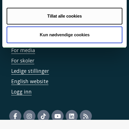
Informasjonskapsler
Tilgjengelighetserklæring
Tillat alle cookies
Kun nødvendige cookies
Kontakt UiT
For media
For skoler
Ledige stillinger
English website
Logg inn