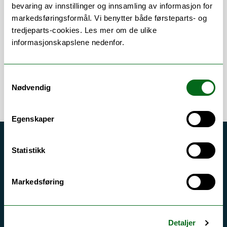
Om
Forskning og undervisning
bevaring av innstillinger og innsamling av informasjon for
markedsføringsformål. Vi benytter både førsteparts- og
Publikasjoner
tredjeparts-cookies. Les mer om de ulike
informasjonskapslene nedenfor.
Samtykkevalg
Nødvendig
Egenskaper
Akutt hjelp
Statistikk
Si ifra!
Driftsmeldinger
Markedsføring
Personvern ved UiT
Sikkerhet, beredskap og personvern
Detaljer