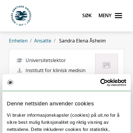
Gå til hovedinnhold
Søk
Meny
UiT Norges arktiske universitet
Enheten
Ansatte
Sandra Elena Åsheim
Universitetslektor
Institutt for klinisk medisin
sandra.asheim@uit.no
Tromsø
Denne nettsiden anvender cookies
Vi bruker informasjonskapsler (cookies) på uit.no for å
sikre best mulig funksjonalitet og riktig visning av
nettsidene. Dette inkluderer cookies for statistikk,