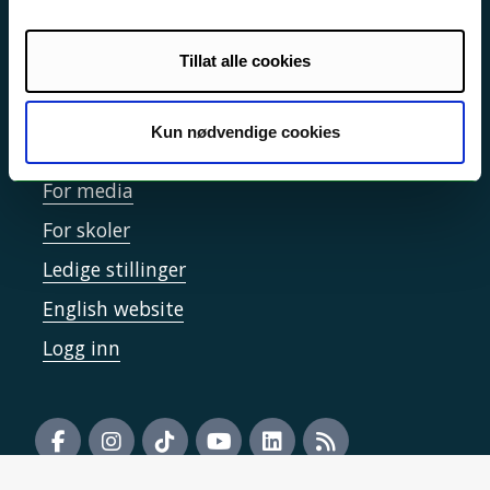
Informasjonskapsler
Tilgjengelighetserklæring
Tillat alle cookies
Kun nødvendige cookies
Kontakt UiT
For media
For skoler
Ledige stillinger
English website
Logg inn