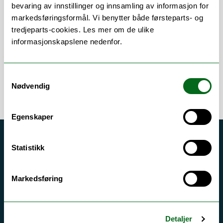
Om
Forskning og undervisning
bevaring av innstillinger og innsamling av informasjon for
markedsføringsformål. Vi benytter både førsteparts- og
Publikasjoner
tredjeparts-cookies. Les mer om de ulike
informasjonskapslene nedenfor.
Samtykkevalg
Nødvendig
Egenskaper
Akutt hjelp
Statistikk
Si ifra!
Driftsmeldinger
Markedsføring
Personvern ved UiT
Sikkerhet, beredskap og personvern
Detaljer