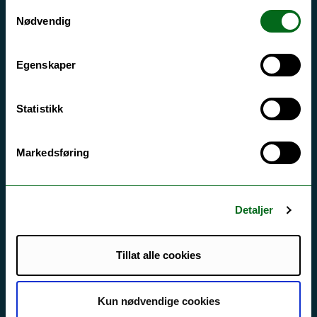
Samtykkevalg
Driftsmeldinger
Nødvendig
Personvern ved UiT
Egenskaper
Sikkerhet, beredskap og personvern
Informasjonskapsler
Statistikk
Tilgjengelighetserklæring
Markedsføring
Kontakt UiT
For media
Detaljer
For skoler
Tillat alle cookies
Ledige stillinger
English website
Kun nødvendige cookies
Logg inn