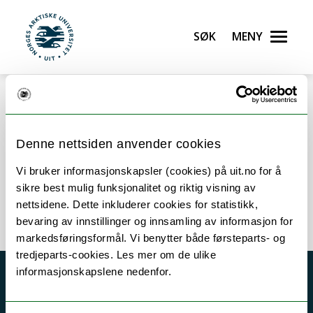
Gå til hovedinnhold
Søk
Meny
UiT Norges arktiske universitet
Error rendering component
Denne nettsiden anvender cookies
Vi bruker informasjonskapsler (cookies) på uit.no for å
sikre best mulig funksjonalitet og riktig visning av
Research group of Health psychology
nettsidene. Dette inkluderer cookies for statistikk,
bevaring av innstillinger og innsamling av informasjon for
markedsføringsformål. Vi benytter både førsteparts- og
tredjeparts-cookies. Les mer om de ulike
informasjonskapslene nedenfor.
Akutt hjelp
Si ifra!