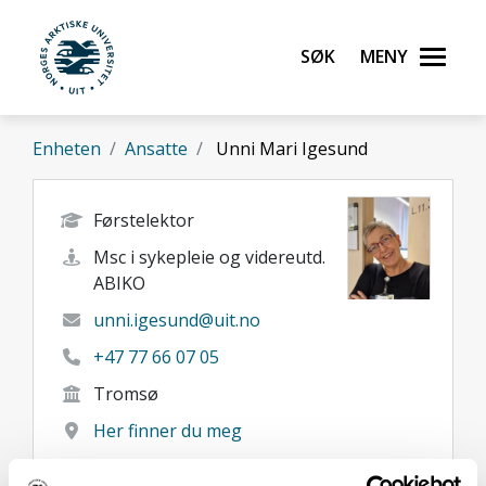
Gå til hovedinnhold
Søk
Meny
UiT Norges arktiske universitet
Enheten
Ansatte
Unni Mari Igesund
Førstelektor
Msc i sykepleie og videreutd.
ABIKO
unni.igesund@uit.no
+47 77 66 07 05
Tromsø
Her finner du meg