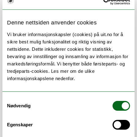
Denne nettsiden anvender cookies
Om
Forskning og undervisning
Vi bruker informasjonskapsler (cookies) på uit.no for å
sikre best mulig funksjonalitet og riktig visning av
CV
Publikasjoner
nettsidene. Dette inkluderer cookies for statistikk,
Andre publikasjoner
Vedlegg
bevaring av innstillinger og innsamling av informasjon for
markedsføringsformål. Vi benytter både førsteparts- og
Her finner du meg
tredjeparts-cookies. Les mer om de ulike
informasjonskapslene nedenfor.
Stillingsbeskrivelse
Samtykkevalg
Nødvendig
Førstelektor på studieretning i
Egenskaper
operasjonssykepleie