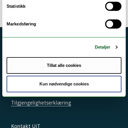
Statistikk
Markedsføring
Akutt hjelp
Detaljer
Si ifra!
Driftsmeldinger
Tillat alle cookies
Personvern ved UiT
Sikkerhet, beredskap og personvern
Kun nødvendige cookies
Informasjonskapsler
Tilgjengelighetserklæring
Kontakt UiT