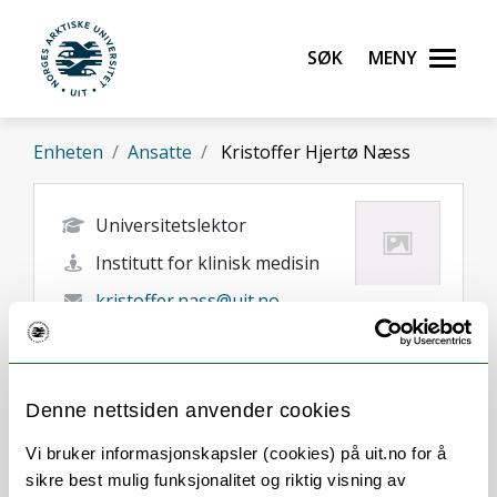
Gå til hovedinnhold
Søk
Meny
UiT Norges arktiske universitet
Enheten
Ansatte
Kristoffer Hjertø Næss
Universitetslektor
Institutt for klinisk medisin
kristoffer.nass@uit.no
Tromsø
Denne nettsiden anvender cookies
Vi bruker informasjonskapsler (cookies) på uit.no for å
sikre best mulig funksjonalitet og riktig visning av