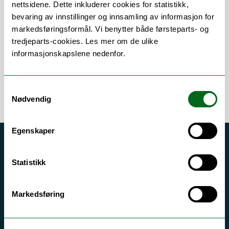
Om
Forskning og undervisning
nettsidene. Dette inkluderer cookies for statistikk,
bevaring av innstillinger og innsamling av informasjon for
Publikasjoner
markedsføringsformål. Vi benytter både førsteparts- og
tredjeparts-cookies. Les mer om de ulike
informasjonskapslene nedenfor.
Samtykkevalg
Nødvendig
Egenskaper
Akutt hjelp
Statistikk
Si ifra!
Driftsmeldinger
Markedsføring
Personvern ved UiT
Sikkerhet, beredskap og personvern