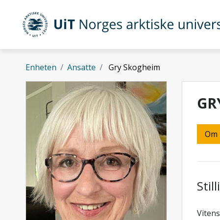
Gå til hovedinnhold
UiT Norges arktiske universitet
Enheten
Ansatte
Gry Skogheim
GR
Om
Stil
Viten