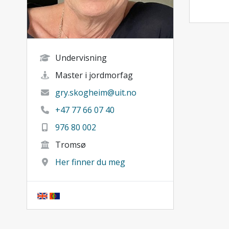
Undervisning
Master i jordmorfag
gry.skogheim@uit.no
+47 77 66 07 40
976 80 002
Tromsø
Her finner du meg