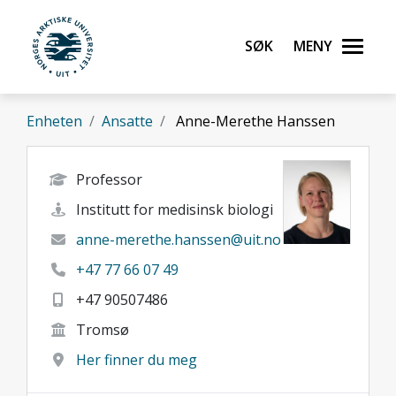
Gå til hovedinnhold
Søk
Meny
UiT Norges arktiske universitet
Enheten
Ansatte
Anne-Merethe Hanssen
Professor
Institutt for medisinsk biologi
anne-merethe.hanssen@uit.no
+47 77 66 07 49
+47 90507486
Tromsø
Her finner du meg