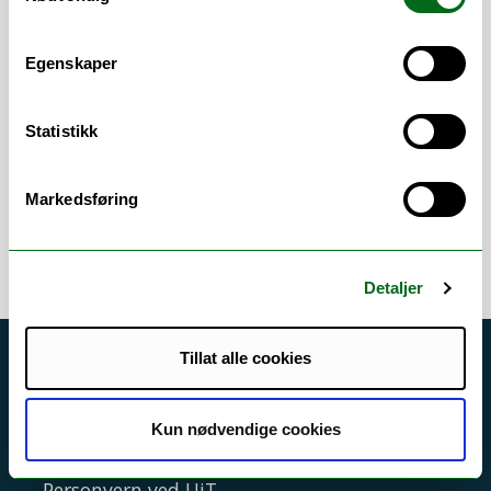
hovedfokus er bakteriell kolonisering,
virulens, patogenese og mikrobiom.
Egenskaper
Hanssen er studieprogramleder i ph.d.
programmet i helsevitenskap, og
Statistikk
underviser bl.a. i medisinsk mikrobiologi
ved Bioingeniørutdanningen.
Markedsføring
Detaljer
Tillat alle cookies
Akutt hjelp
Si ifra!
Kun nødvendige cookies
Driftsmeldinger
Personvern ved UiT