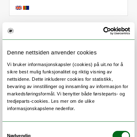
Om
Forskning og undervisning
Publikasjoner
Her finner du meg
Denne nettsiden anvender cookies
Vi bruker informasjonskapsler (cookies) på uit.no for å
sikre best mulig funksjonalitet og riktig visning av
Stillingsbeskrivelse
nettsidene. Dette inkluderer cookies for statistikk,
bevaring av innstillinger og innsamling av informasjon for
markedsføringsformål. Vi benytter både førsteparts- og
Anne-Merethe Hanssen (PhD) er professor
tredjeparts-cookies. Les mer om de ulike
i mikrobiologi ved Institutt for medisinsk
informasjonskapslene nedenfor.
biologi (IMB) i forskningsgruppe Vert-
Mikrobe Interaksjoner (HMI).
Forskningen hennes omfatter studier av
Samtykkevalg
Nødvendig
interaksjon mellom vert og mikrobe, og