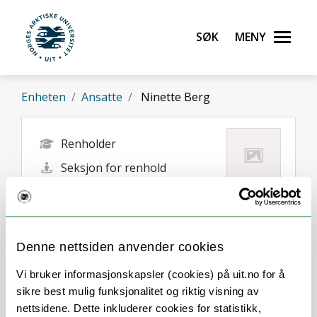
Gå til hovedinnhold
Søk
Meny
UiT Norges arktiske universitet
Enheten
Ansatte
Ninette Berg
Renholder
Seksjon for renhold
ninette.berg@uit.no
Tromsø
Denne nettsiden anvender cookies
Vi bruker informasjonskapsler (cookies) på uit.no for å
sikre best mulig funksjonalitet og riktig visning av
nettsidene. Dette inkluderer cookies for statistikk,