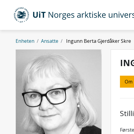
Gå til hovedinnhold
UiT Norges arktiske universitet
Enheten
Ansatte
Ingunn Berta Gjerdåker Skre
IN
Om
Stil
Første