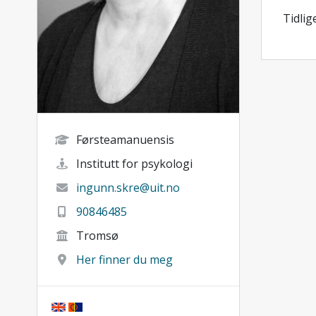
Tidlig
Førsteamanuensis
Institutt for psykologi
ingunn.skre@uit.no
90846485
Tromsø
Her finner du meg