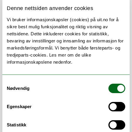
Denne nettsiden anvender cookies
Vi bruker informasjonskapsler (cookies) på uit.no for å
Om
Forskning og undervisning
sikre best mulig funksjonalitet og riktig visning av
CV
Publikasjoner
nettsidene. Dette inkluderer cookies for statistikk,
bevaring av innstillinger og innsamling av informasjon for
Her finner du meg
markedsføringsformål. Vi benytter både førsteparts- og
tredjeparts-cookies. Les mer om de ulike
informasjonskapslene nedenfor.
Stillingsbeskrivelse
Samtykkevalg
Nødvendig
Fagenhetsansvarlig for biokjemi ved IMB
Egenskaper
Statistikk