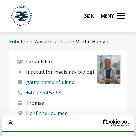
Gå til hovedinnhold
Søk
Meny
UiT Norges arktiske universitet
Enheten
Ansatte
Gaute Martin Hansen
Førstelektor
Institutt for medisinsk biologi
gaute.hansen@uit.no
+47 77 64 53 68
Tromsø
Her finner du meg