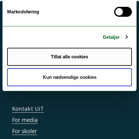
Markedsføring
Akutt hjelp
Si ifra!
Detaljer
Driftsmeldinger
Personvern ved UiT
Tillat alle cookies
Sikkerhet, beredskap og personvern
Informasjonskapsler
Kun nødvendige cookies
Tilgjengelighetserklæring
Kontakt UiT
For media
For skoler