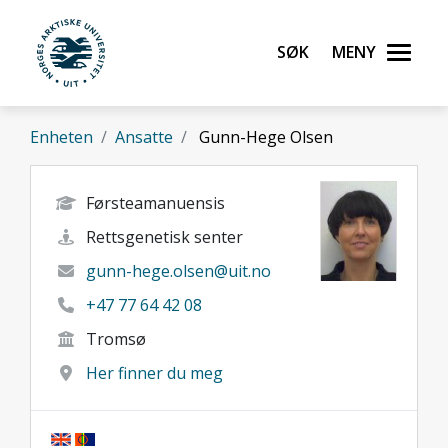
Gå til hovedinnhold
Søk
Meny
UiT Norges arktiske universitet
Enheten
Ansatte
Gunn-Hege Olsen
Førsteamanuensis
Rettsgenetisk senter
gunn-hege.olsen@uit.no
+47 77 64 42 08
Tromsø
Her finner du meg