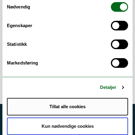
Samtykkevalg
med DNA-analyser for politiet, bl.a.
Nødvendig
rapportering av analyseresultater. Videre
er jeg emneansvarlig for
Egenskaper
mastergradskurset "MBI-3013 Human
molecular genetics: medical and forensic
genetics", og utfører også annen
Statistikk
undervisning. Jeg er involvert i ulike
forskningsprosjekter og er veilder for
Markedsføring
bachelor-, master- og ph.d.-studenter.
Detaljer
Tillat alle cookies
Akutt hjelp
Kun nødvendige cookies
Si ifra!