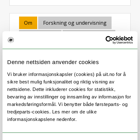
Om
Forskning og undervisning
Publikasjoner
Her finner du meg
Denne nettsiden anvender cookies
Stillingsbeskrivelse
Vi bruker informasjonskapsler (cookies) på uit.no for å
sikre best mulig funksjonalitet og riktig visning av
Jeg er ansatt som førsteamanuensis ved
nettsidene. Dette inkluderer cookies for statistikk,
Rettsgenetisk senter (RGS) ved UiT,
bevaring av innstillinger og innsamling av informasjon for
Norges arktiske universitet. Som
markedsføringsformål. Vi benytter både førsteparts- og
kvalitetsleder har jeg ansvaret for
tredjeparts-cookies. Les mer om de ulike
senterets kvalitetsarbeid, inkludert å
informasjonskapslene nedenfor.
vedlikeholde akkrediteringen i henhold til
ISO/IEC 17025. Jeg har også
arbeidsoppgaver innen RGS sin rutinedrift