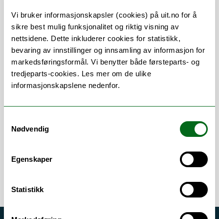
Vi bruker informasjonskapsler (cookies) på uit.no for å
Om
Forskning og undervisning
sikre best mulig funksjonalitet og riktig visning av
nettsidene. Dette inkluderer cookies for statistikk,
Publikasjoner
bevaring av innstillinger og innsamling av informasjon for
markedsføringsformål. Vi benytter både førsteparts- og
tredjeparts-cookies. Les mer om de ulike
informasjonskapslene nedenfor.
Stillingsbeskrivelse
Tilknyttet i en bistilling til
Samtykkevalg
Nødvendig
forskningsgruppen
Inflammasjon ved
human sykdom
.
Egenskaper
Statistikk