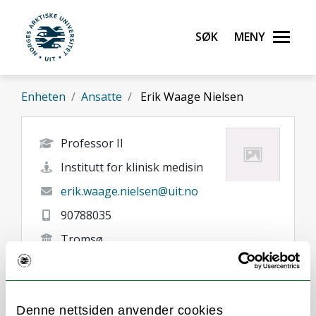
Gå til hovedinnhold
Søk
Meny
UiT Norges arktiske universitet
Enheten
Ansatte
Erik Waage Nielsen
Professor II
Institutt for klinisk medisin
erik.waage.nielsen@uit.no
90788035
Tromsø
Denne nettsiden anvender cookies