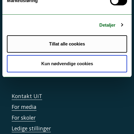
Markedsføring
Akutt hjelp
Si ifra!
Detaljer
Driftsmeldinger
Personvern ved UiT
Tillat alle cookies
Sikkerhet, beredskap og personvern
Informasjonskapsler
Kun nødvendige cookies
Tilgjengelighetserklæring
Kontakt UiT
For media
For skoler
Ledige stillinger