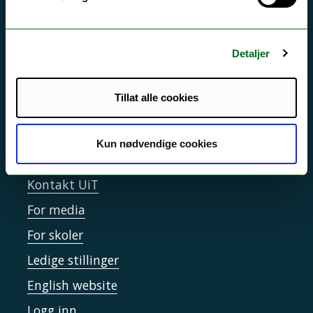
Si ifra!
Driftsmeldinger
Personvern ved UiT
Detaljer
Sikkerhet, beredskap og personvern
Tillat alle cookies
Informasjonskapsler
Tilgjengelighetserklæring
Kun nødvendige cookies
Kontakt UiT
For media
For skoler
Ledige stillinger
English website
Logg inn