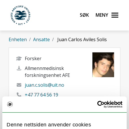
Gå til hovedinnhold
Søk
Meny
UiT Norges arktiske universitet
Enheten
Ansatte
Juan Carlos Aviles Solis
Forsker
Allmennmedisinsk
forskningsenhet AFE
juan.c.solis@uit.no
+47 77 64 56 19
+47 91754636
Tromsø
Her finner du meg
Denne nettsiden anvender cookies