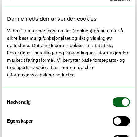
Denne nettsiden anvender cookies
Om
Forskning og undervisning
Vi bruker informasjonskapsler (cookies) på uit.no for å
sikre best mulig funksjonalitet og riktig visning av
CV
Publikasjoner
nettsidene. Dette inkluderer cookies for statistikk,
bevaring av innstillinger og innsamling av informasjon for
Andre publikasjoner
markedsføringsformål. Vi benytter både førsteparts- og
tredjeparts-cookies. Les mer om de ulike
Her finner du meg
informasjonskapslene nedenfor.
Samtykkevalg
Stillingsbeskrivelse
Nødvendig
Egenskaper