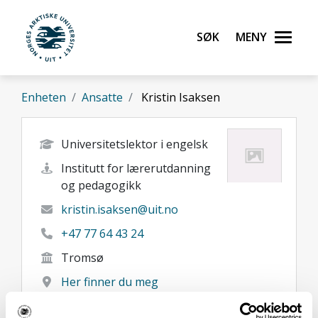
Gå til hovedinnhold
Søk
Meny
UiT Norges arktiske universitet
Enheten
Ansatte
Kristin Isaksen
Universitetslektor i engelsk
Institutt for lærerutdanning
og pedagogikk
kristin.isaksen@uit.no
+47 77 64 43 24
Tromsø
Her finner du meg