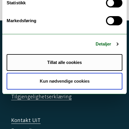
Statistikk
Markedsføring
Akutt hjelp
Si ifra!
Detaljer
Driftsmeldinger
Tillat alle cookies
Personvern ved UiT
Sikkerhet, beredskap og personvern
Kun nødvendige cookies
Informasjonskapsler
Tilgjengelighetserklæring
Kontakt UiT