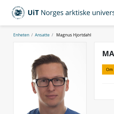
Gå til hovedinnhold
UiT Norges arktiske universitet
Enheten
Ansatte
Magnus Hjortdahl
MA
Om