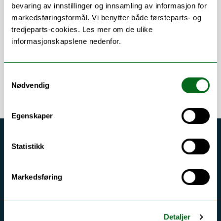
Om
Forskning og undervisning
bevaring av innstillinger og innsamling av informasjon for
markedsføringsformål. Vi benytter både førsteparts- og
Publikasjoner
tredjeparts-cookies. Les mer om de ulike
informasjonskapslene nedenfor.
Samtykkevalg
Nødvendig
Egenskaper
Akutt hjelp
Statistikk
Si ifra!
Driftsmeldinger
Markedsføring
Personvern ved UiT
Sikkerhet, beredskap og personvern
Detaljer