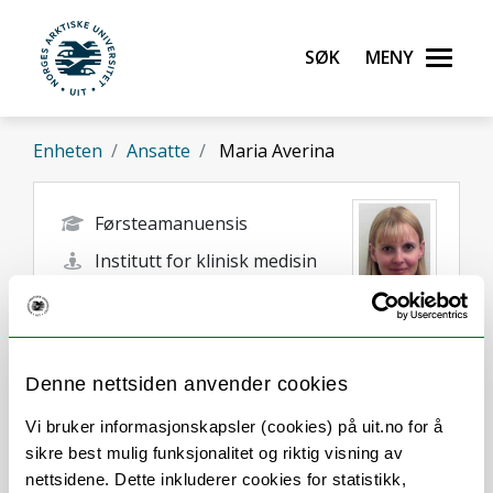
Gå til hovedinnhold
Søk
Meny
UiT Norges arktiske universitet
Enheten
Ansatte
Maria Averina
Førsteamanuensis
Institutt for klinisk medisin
maria.averina@uit.no
Tromsø
Denne nettsiden anvender cookies
Vi bruker informasjonskapsler (cookies) på uit.no for å
sikre best mulig funksjonalitet og riktig visning av
nettsidene. Dette inkluderer cookies for statistikk,