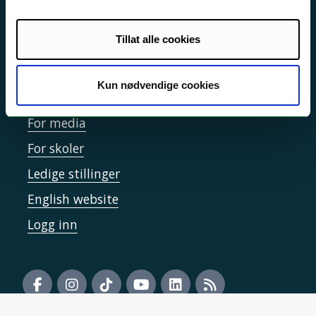
Informasjonskapsler
Tilgjengelighetserklæring
Tillat alle cookies
Kun nødvendige cookies
Kontakt UiT
For media
For skoler
Ledige stillinger
English website
Logg inn