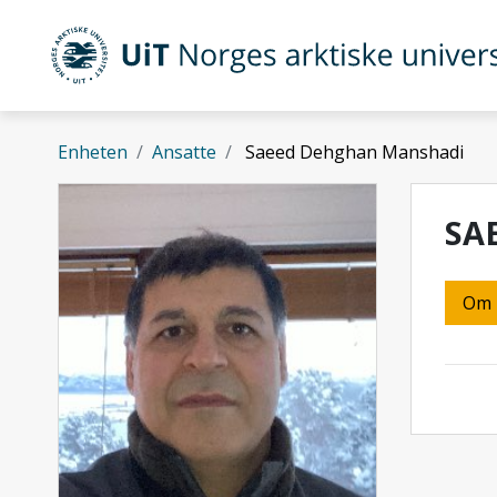
Gå til hovedinnhold
UiT Norges arktiske universitet
Enheten
Ansatte
Saeed Dehghan Manshadi
SA
Om