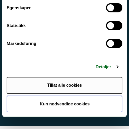
Egenskaper
Tilgjengelighetserklæring
Statistikk
Kontakt UiT
For media
Markedsføring
For skoler
Ledige stillinger
Detaljer
English website
Logg inn
Tillat alle cookies
Kun nødvendige cookies