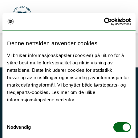
Gå til hovedinnhold
Søk
Meny
UiT Norges arktiske universitet
Denne nettsiden anvender cookies
Error rendering component
Vi bruker informasjonskapsler (cookies) på uit.no for å
sikre best mulig funksjonalitet og riktig visning av
nettsidene. Dette inkluderer cookies for statistikk,
bevaring av innstillinger og innsamling av informasjon for
Akutt hjelp
markedsføringsformål. Vi benytter både førsteparts- og
tredjeparts-cookies. Les mer om de ulike
Si ifra!
informasjonskapslene nedenfor.
Driftsmeldinger
Personvern ved UiT
Samtykkevalg
Sikkerhet, beredskap og personvern
Nødvendig
Informasjonskapsler