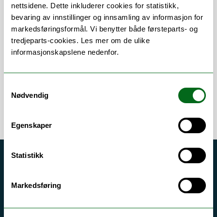
nettsidene. Dette inkluderer cookies for statistikk,
bevaring av innstillinger og innsamling av informasjon for
Om
Forskning og undervisning
markedsføringsformål. Vi benytter både førsteparts- og
tredjeparts-cookies. Les mer om de ulike
Publikasjoner
informasjonskapslene nedenfor.
Samtykkevalg
Nødvendig
Egenskaper
Statistikk
Akutt hjelp
Si ifra!
Markedsføring
Driftsmeldinger
Personvern ved UiT