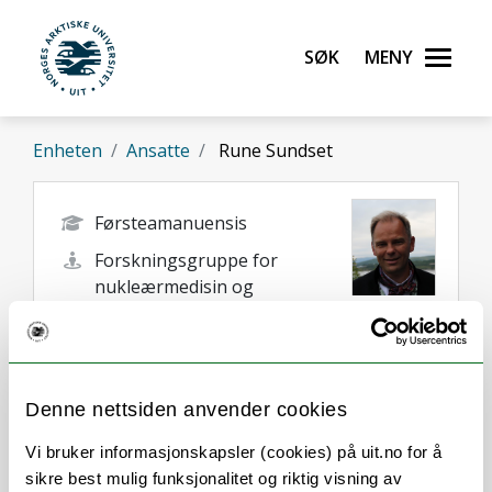
Gå til hovedinnhold
Søk
Meny
UiT Norges arktiske universitet
Enheten
Ansatte
Rune Sundset
Førsteamanuensis
Forskningsgruppe for
nukleærmedisin og
strålebiologi
rune.sundset@uit.no
Tromsø
Denne nettsiden anvender cookies
Vi bruker informasjonskapsler (cookies) på uit.no for å
sikre best mulig funksjonalitet og riktig visning av