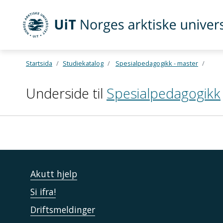
UiT Norges arktiske universitet
Startsida
Studiekatalog
Spesialpedagogikk - master
Gå til hovedinnhold
Underside til
Spesialpedagogikk
Akutt hjelp
Si ifra!
Driftsmeldinger