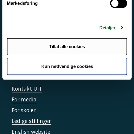
Markedsføring
Si ifra!
Driftsmeldinger
Detaljer
Personvern ved UiT
Sikkerhet, beredskap og personvern
Tillat alle cookies
Informasjonskapsler
Tilgjengelighetserklæring
Kun nødvendige cookies
Kontakt UiT
For media
For skoler
Ledige stillinger
English website