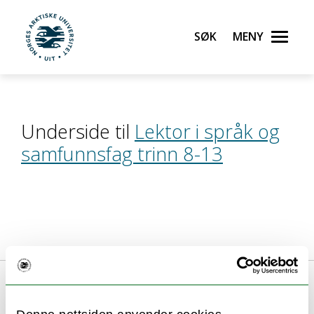
Søk
Meny
UiT Norges arktiske universitet
Gå til hovedinnhold
Underside til
Lektor i språk og
samfunnsfag trinn 8-13
Tillitsvalgte studenter på
lektor i språk og