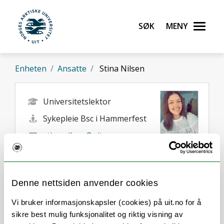
Gå til hovedinnhold
Søk
Meny
UiT Norges arktiske universitet
Enheten
Ansatte
Stina Nilsen
Universitetslektor
Sykepleie Bsc i Hammerfest
stina.nilsen@uit.no
+47 78 45 06 45
Hammerfest
Denne nettsiden anvender cookies
Vi bruker informasjonskapsler (cookies) på uit.no for å
sikre best mulig funksjonalitet og riktig visning av