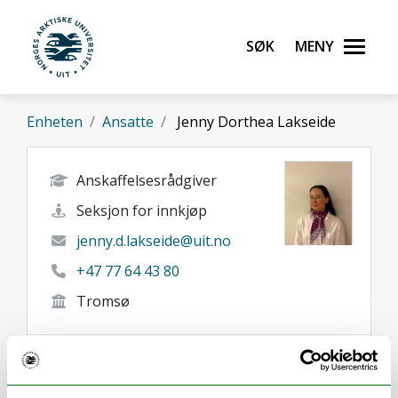
Gå til hovedinnhold
Søk
Meny
UiT Norges arktiske universitet
Enheten
Ansatte
Jenny Dorthea Lakseide
Anskaffelsesrådgiver
Seksjon for innkjøp
jenny.d.lakseide@uit.no
+47 77 64 43 80
Tromsø