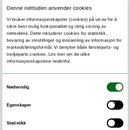
Denne nettsiden anvender cookies
Om
Forskning og undervisning
Vi bruker informasjonskapsler (cookies) på uit.no for å
sikre best mulig funksjonalitet og riktig visning av
nettsidene. Dette inkluderer cookies for statistikk,
Stillingsbeskrivelse
bevaring av innstillinger og innsamling av informasjon for
markedsføringsformål. Vi benytter både førsteparts- og
tredjeparts-cookies. Les mer om de ulike
Veiledning, rådgivning og bistand i
informasjonskapslene nedenfor.
innkjøpsfaglige spørsmål. Gjennomføring
av anskaffelsesprosesser underlagt
regelverket for offentlige anskaffelser,
Samtykkevalg
herunder også inngåelse av rammeavtaler
Nødvendig
og avtaleforvaltning.
Egenskaper
Statistikk