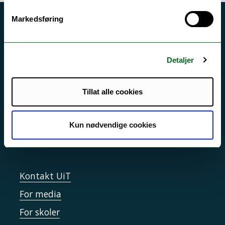
Markedsføring
Akutt hjelp
Si ifra!
Detaljer
Driftsmeldinger
Personvern ved UiT
Tillat alle cookies
Sikkerhet, beredskap og personvern
Informasjonskapsler
Kun nødvendige cookies
Tilgjengelighetserklæring
Kontakt UiT
For media
For skoler