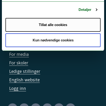
Personvern ved UiT
Sikkerhet, beredskap og personvern
Detaljer
Informasjonskapsler
Tillat alle cookies
Tilgjengelighetserklæring
Kun nødvendige cookies
Kontakt UiT
For media
For skoler
Ledige stillinger
English website
Logg inn