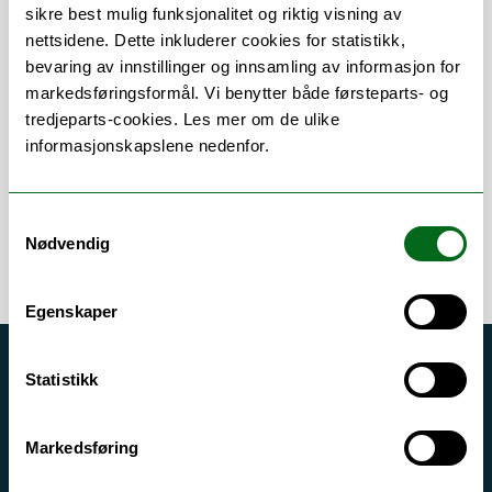
sikre best mulig funksjonalitet og riktig visning av
nettsidene. Dette inkluderer cookies for statistikk,
bevaring av innstillinger og innsamling av informasjon for
Om
Forskning og undervisning
markedsføringsformål. Vi benytter både førsteparts- og
tredjeparts-cookies. Les mer om de ulike
informasjonskapslene nedenfor.
Error rendering component
Samtykkevalg
Nødvendig
Egenskaper
Akutt hjelp
Statistikk
Si ifra!
Markedsføring
Driftsmeldinger