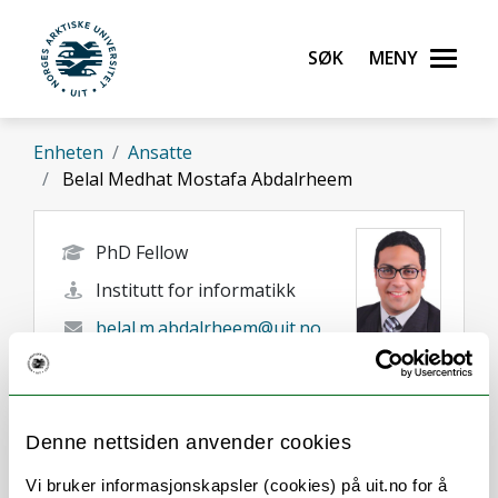
Gå til hovedinnhold
Søk
Meny
UiT Norges arktiske universitet
Enheten
Ansatte
Belal Medhat Mostafa Abdalrheem
PhD Fellow
Institutt for informatikk
belal.m.abdalrheem@uit.no
+47 77 64 45 26
Tromsø
Denne nettsiden anvender cookies
Vi bruker informasjonskapsler (cookies) på uit.no for å