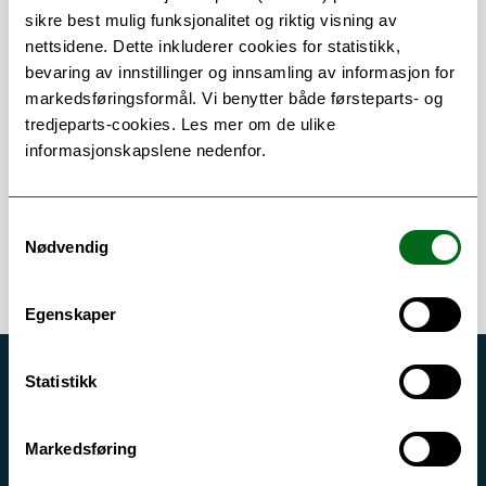
sikre best mulig funksjonalitet og riktig visning av
nettsidene. Dette inkluderer cookies for statistikk,
bevaring av innstillinger og innsamling av informasjon for
Om
Forskning og undervisning
markedsføringsformål. Vi benytter både førsteparts- og
Her finner du meg
tredjeparts-cookies. Les mer om de ulike
informasjonskapslene nedenfor.
Samtykkevalg
Nødvendig
Egenskaper
Statistikk
Akutt hjelp
Si ifra!
Markedsføring
Driftsmeldinger