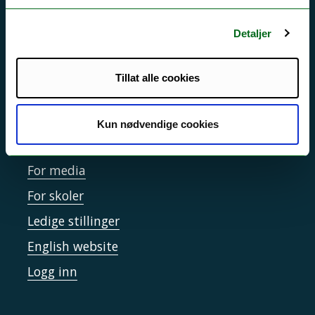
Personvern ved UiT
Detaljer
Sikkerhet, beredskap og personvern
Informasjonskapsler
Tillat alle cookies
Tilgjengelighetserklæring
Kun nødvendige cookies
Kontakt UiT
For media
For skoler
Ledige stillinger
English website
Logg inn