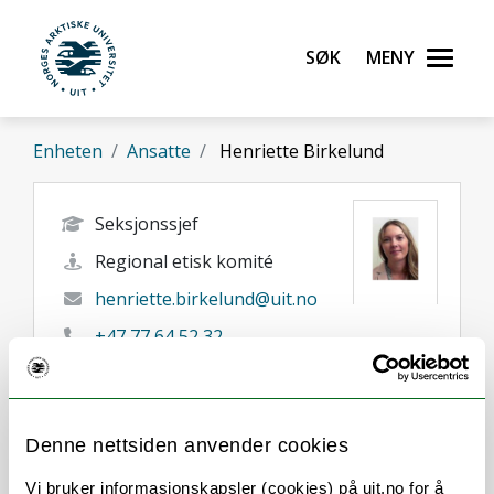
Gå til hovedinnhold
Søk
Meny
UiT Norges arktiske universitet
Enheten
Ansatte
Henriette Birkelund
Seksjonssjef
Regional etisk komité
henriette.birkelund@uit.no
+47 77 64 52 32
Tromsø
Her finner du meg
Denne nettsiden anvender cookies
Vi bruker informasjonskapsler (cookies) på uit.no for å