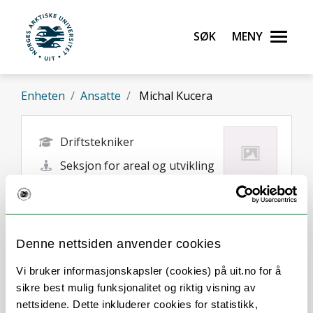
Gå til hovedinnhold
Søk
Meny
UiT Norges arktiske universitet
Enheten
Ansatte
Michal Kucera
Driftstekniker
Seksjon for areal og utvikling
michal.kucera@uit.no
Tromsø
Denne nettsiden anvender cookies
Vi bruker informasjonskapsler (cookies) på uit.no for å
sikre best mulig funksjonalitet og riktig visning av
nettsidene. Dette inkluderer cookies for statistikk,