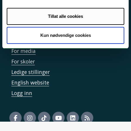
Informasjonskapsler
Tilgjengelighetserklæring
Tillat alle cookies
Kun nødvendige cookies
Kontakt UiT
For media
For skoler
Ledige stillinger
English website
Logg inn