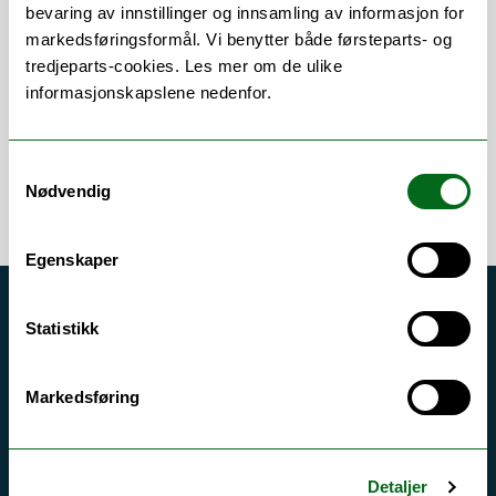
Om
Forskning og undervisning
bevaring av innstillinger og innsamling av informasjon for
markedsføringsformål. Vi benytter både førsteparts- og
Publikasjoner
tredjeparts-cookies. Les mer om de ulike
informasjonskapslene nedenfor.
Samtykkevalg
Nødvendig
Egenskaper
Akutt hjelp
Statistikk
Si ifra!
Driftsmeldinger
Markedsføring
Personvern ved UiT
Sikkerhet, beredskap og personvern
Detaljer