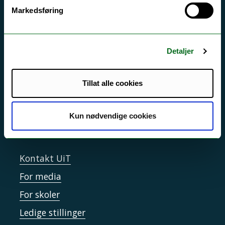
Akutt hjelp
Markedsføring
Si ifra!
Driftsmeldinger
Detaljer
Personvern ved UiT
Sikkerhet, beredskap og personvern
Tillat alle cookies
Informasjonskapsler
Tilgjengelighetserklæring
Kun nødvendige cookies
Kontakt UiT
For media
For skoler
Ledige stillinger