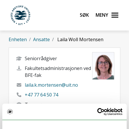
Gå til hovedinnhold
Søk
Meny
UiT Norges arktiske universitet
Enheten
Ansatte
Laila Woll Mortensen
Seniorrådgiver
Fakultetsadministrasjonen ved
BFE-fak
laila.k.mortensen@uit.no
+47 77 64 50 74
Tromsø
Her finner du meg