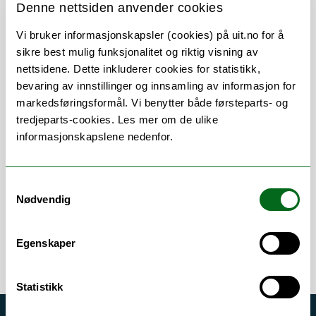
Denne nettsiden anvender cookies
Vi bruker informasjonskapsler (cookies) på uit.no for å
sikre best mulig funksjonalitet og riktig visning av
Om
Forskning og undervisning
nettsidene. Dette inkluderer cookies for statistikk,
bevaring av innstillinger og innsamling av informasjon for
Her finner du meg
markedsføringsformål. Vi benytter både førsteparts- og
tredjeparts-cookies. Les mer om de ulike
informasjonskapslene nedenfor.
Arbeidsområder
Samtykkevalg
Nødvendig
Bilag
/
Budsjett
/
Regnskap
/
Økonomi
Egenskaper
Statistikk