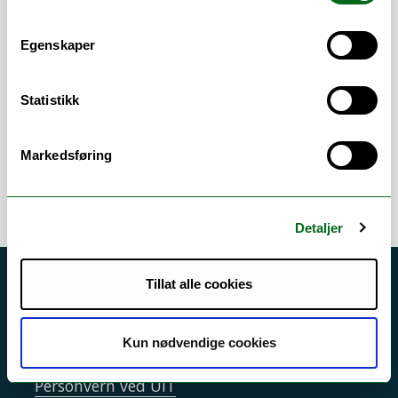
Styremedlem i
Forskerforbundet, UIT
og
Egenskaper
plasstilliltsvalgt ved
Det
helsevitenskapelige fakultet
Statistikk
Medlem i fakultetsstyret ved
Det
helsevitenskaplige fakultet
Markedsføring
Detaljer
Tillat alle cookies
Akutt hjelp
Si ifra!
Kun nødvendige cookies
Driftsmeldinger
Personvern ved UiT