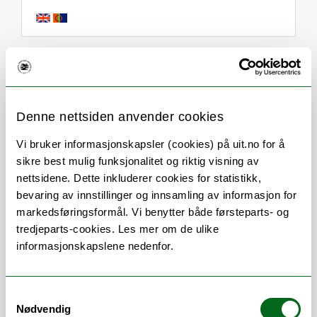
Om
Forskning og undervisning
CV
Publikasjoner
Denne nettsiden anvender cookies
Her finner du meg
Vi bruker informasjonskapsler (cookies) på uit.no for å
sikre best mulig funksjonalitet og riktig visning av
nettsidene. Dette inkluderer cookies for statistikk,
bevaring av innstillinger og innsamling av informasjon for
Stillingsbeskrivelse
markedsføringsformål. Vi benytter både førsteparts- og
tredjeparts-cookies. Les mer om de ulike
informasjonskapslene nedenfor.
Førsteamanuensis på bachelor i
paramedisin
ved
Institutt for helse og
omsorgsfag
Samtykkevalg
Nødvendig
Veileder master og phd studenter