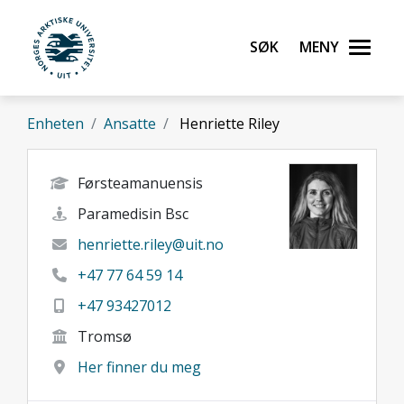
Gå til hovedinnhold
Søk
Meny
UiT Norges arktiske universitet
Enheten
Ansatte
Henriette Riley
Førsteamanuensis
Paramedisin Bsc
henriette.riley@uit.no
+47 77 64 59 14
+47 93427012
Tromsø
Her finner du meg