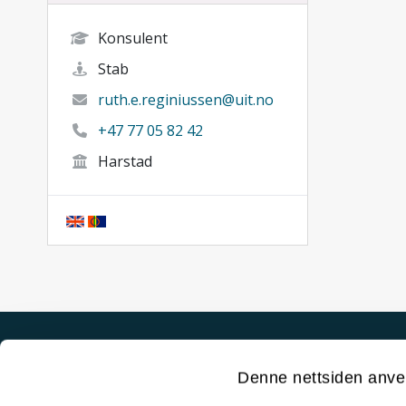
Konsulent
Stab
ruth.e.reginiussen@uit.no
+47 77 05 82 42
Harstad
Akutt hjelp
Denne nettsiden anve
Si ifra!