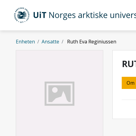
Gå til hovedinnhold
UiT Norges arktiske universitet
Enheten
Ansatte
Ruth Eva Reginiussen
RU
Om