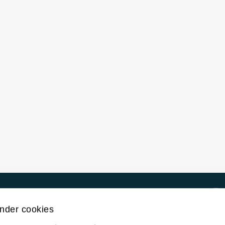
Kontakt UiT
nder cookies
For media