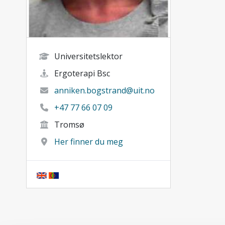
Universitetslektor
Ergoterapi Bsc
anniken.bogstrand@uit.no
+47 77 66 07 09
Tromsø
Her finner du meg