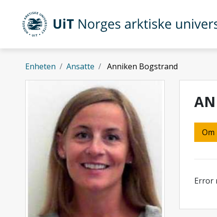
Gå til hovedinnhold
UiT Norges arktiske universitet
Enheten
Ansatte
Anniken Bogstrand
AN
Om
Error