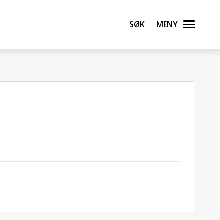
Søk
Meny