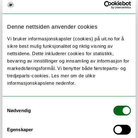
Denne nettsiden anvender cookies
Om
Forskning og undervisning
Vi bruker informasjonskapsler (cookies) på uit.no for å
Publikasjoner
Her finner du meg
sikre best mulig funksjonalitet og riktig visning av
nettsidene. Dette inkluderer cookies for statistikk,
bevaring av innstillinger og innsamling av informasjon for
markedsføringsformål. Vi benytter både førsteparts- og
Stillingsbeskrivelse
tredjeparts-cookies. Les mer om de ulike
informasjonskapslene nedenfor.
Doktorgradsprosjekt: Kardiovaskulære
risikofaktorer for progresjon av
Samtykkevalg
atherosklerose i halskar. Tromsø-
Nødvendig
undersøkelsen 1994-2008.
Universitetslektor knyttet til
Egenskaper
Røntgenavdelingen (20%).