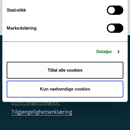
Statistikk
Markedsføring
Akutt hjelp
Detaljer
Si ifra!
Driftsmeldinger
Tillat alle cookies
Personvern ved UiT
Kun nødvendige cookies
Sikkerhet, beredskap og personvern
Informasjonskapsler
Tilgjengelighetserklæring