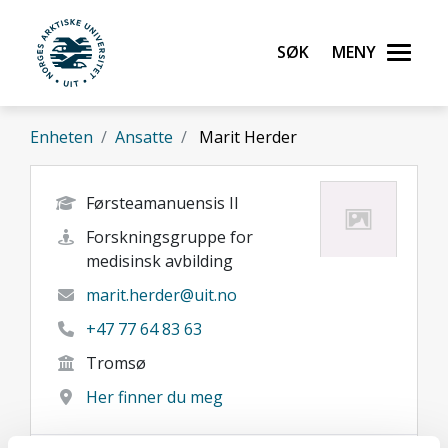
Gå til hovedinnhold
Søk
Meny
UiT Norges arktiske universitet
Enheten
Ansatte
Marit Herder
Førsteamanuensis II
Forskningsgruppe for
medisinsk avbilding
marit.herder@uit.no
+47 77 64 83 63
Tromsø
Her finner du meg