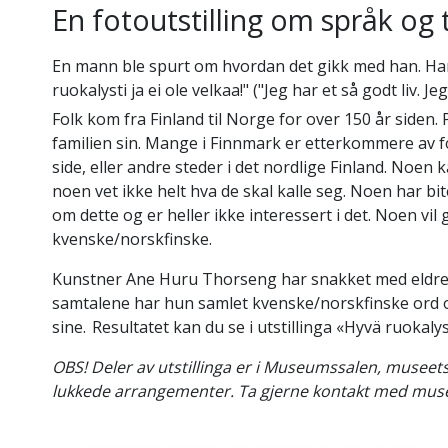
En fotoutstilling om språk og 
En mann ble spurt om hvordan det gikk med han. Han
ruokalysti ja ei ole velkaa!" ("Jeg har et så godt liv. J
Folk kom fra Finland til Norge for over 150 år siden. P
familien sin. Mange i Finnmark er etterkommere av 
side, eller andre steder i det nordlige Finland. Noen 
noen vet ikke helt hva de skal kalle seg. Noen har bi
om dette og er heller ikke interessert i det. Noen vil
kvenske/norskfinske.
Kunstner Ane Huru Thorseng har snakket med eldre f
samtalene har hun samlet kvenske/norskfinske ord 
sine. Resultatet kan du se i utstillinga «Hyvä ruokalys
OBS! Deler av utstillinga er i Museumssalen, museets
lukkede arrangementer. Ta gjerne kontakt med mus