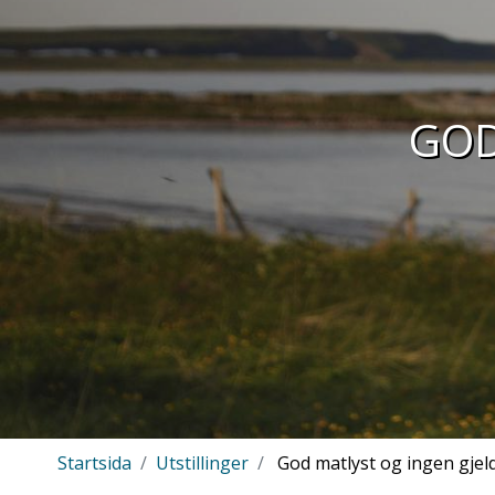
GOD
Startsida
Utstillinger
God matlyst og ingen gjeld