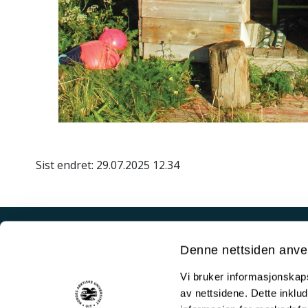
Sist endret: 29.07.2025 12.34
Besøksadresse Norges arktiske
Besøksad
Denne nettsiden anve
universitetsmuseum:
Søndre To
Lars Thørings veg 10
9008 Tro
Vi bruker informasjonskapsl
9006 Tromsø
av nettsidene. Dette inklud
776 233