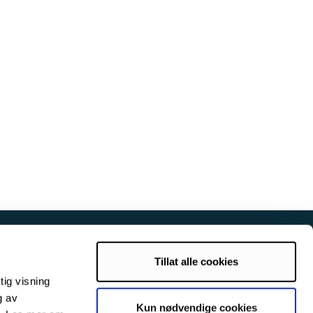
rna:
Besøksadresse Botanisk hage:
Stakkevollvegen 200
Tillat alle cookies
9019 Tromsø
tig visning
g av
Kun nødvendige cookies