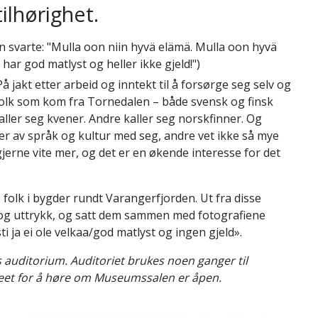
tilhørighet.
 svarte: "Mulla oon niin hyvä elämä. Mulla oon hyvä
eg har god matlyst og heller ikke gjeld!")
å jakt etter arbeid og inntekt til å forsørge seg selv og
folk som kom fra Tornedalen – både svensk og finsk
kaller seg kvener. Andre kaller seg norskfinner. Og
ter av språk og kultur med seg, andre vet ikke så mye
 gjerne vite mer, og det er en økende interesse for det
olk i bygder rundt Varangerfjorden. Ut fra disse
og uttrykk, og satt dem sammen med fotografiene
ti ja ei ole velkaa/god matlyst og ingen gjeld».
 auditorium. Auditoriet brukes noen ganger til
eet for å høre om Museumssalen er åpen.