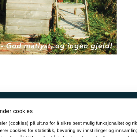
resse Polarmuseet:
Besøksadresse MS Polstje
nder cookies
llbodgate 11
Hjalmar Johansens gate 10
msø
9007 Tromsø
er (cookies) på uit.no for å sikre best mulig funksjonalitet og rik
erer cookies for statistikk, bevaring av innstillinger og innsamlin
 60
776 233 60