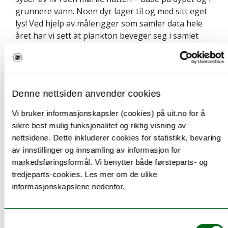
grunnere vann. Noen dyr lager til og med sitt eget
lys! Ved hjelp av målerigger som samler data hele
året har vi sett at plankton beveger seg i samlet
flokk også om vinteren, og roboter, kamera og
dykkere kan ta de forskjellige dyrene og plantene
nærmere i øyesyn og fortelle oss akkurat hvilke
arter som holder på med hva der nede i mørket.
Denne nettsiden anvender cookies
Utstillingen Polarnatt diskuterer lyset, dyr og
Vi bruker informasjonskapsler (cookies) på uit.no for å
planter i mørket, dyr som lager sitt eget lys og
sikre best mulig funksjonalitet og riktig visning av
fugler som lever av det som beveger seg i havet
nettsidene. Dette inkluderer cookies for statistikk, bevaring
vinterstid.
av innstillinger og innsamling av informasjon for
Utstillingen har fått internasjonal oppmerksomhet
markedsføringsformål. Vi benytter både førsteparts- og
med utlån både til Washington og Alaska.
tredjeparts-cookies. Les mer om de ulike
informasjonskapslene nedenfor.
Siste visningsdag på Polarmuseet er 30. september
2015.
Samtykkevalg