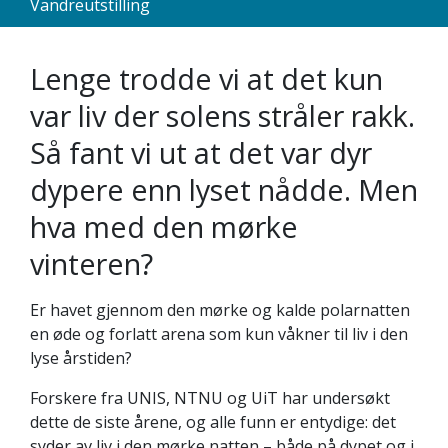
Vandreutstilling
Lenge trodde vi at det kun
var liv der solens stråler rakk.
Så fant vi ut at det var dyr
dypere enn lyset nådde. Men
hva med den mørke
vinteren?
Er havet gjennom den mørke og kalde polarnatten
en øde og forlatt arena som kun våkner til liv i den
lyse årstiden?
Forskere fra UNIS, NTNU og UiT har undersøkt
dette de siste årene, og alle funn er entydige: det
syder av liv i den mørke natten – både på dypet og i