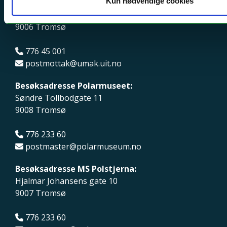
Kun nødvendige cookies
universitetsmuseum:
Lars Thørings veg 10
9006 Tromsø
776 45 001
postmottak@umak.uit.no
Besøksadresse Polarmuseet:
Søndre Tollbodgate 11
9008 Tromsø
776 233 60
postmaster@polarmuseum.no
Besøksadresse MS Polstjerna:
Hjalmar Johansens gate 10
9007 Tromsø
776 233 60