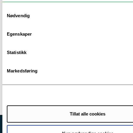
Om utstillingen
Samtykkevalg
Nødvendig
Hvor:
Tromsø
Egenskaper
Rom / Arena:
Polarmuseet
Statistikk
Utstilling:
Fast utstilling
Markedsføring
Utstillingen åpner:
17.12.2014
Utstillingen stenger:
31.12.2099
Tillat alle cookies
Besøksadresse Norges arktiske