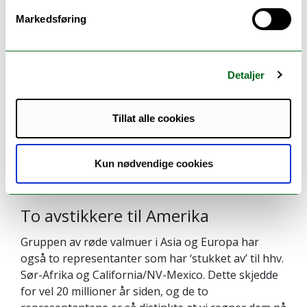
kolavalmue (
O. lapponica
), også kjent fra Alta og
Markedsføring
Kvænangen. På Svalbard er det to andre arter.
Detaljer
Tillat alle cookies
Kun nødvendige cookies
To avstikkere til Amerika
Gruppen av røde valmuer i Asia og Europa har
også to representanter som har ‘stukket av’ til hhv.
Sør-Afrika og California/NV-Mexico. Dette skjedde
for vel 20 millioner år siden, og de to