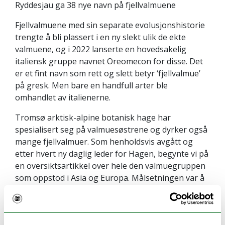
Ryddesjau ga 38 nye navn på fjellvalmuene
Fjellvalmuene med sin separate evolusjonshistorie
trengte å bli plassert i en ny slekt ulik de ekte
valmuene, og i 2022 lanserte en hovedsakelig
italiensk gruppe navnet Oreomecon for disse. Det
er et fint navn som rett og slett betyr ‘fjellvalmue’
på gresk. Men bare en handfull arter ble
omhandlet av italienerne.
Tromsø arktisk-alpine botanisk hage har
spesialisert seg på valmuesøstrene og dyrker også
mange fjellvalmuer. Som henholdsvis avgått og
etter hvert ny daglig leder for Hagen, begynte vi på
en oversiktsartikkel over hele den valmuegruppen
som oppstod i Asia og Europa. Målsetningen var å
få plassert artene og underartene i riktig slekt, å
luke ut overflødige navn og lage nye der det var
nødvendig.