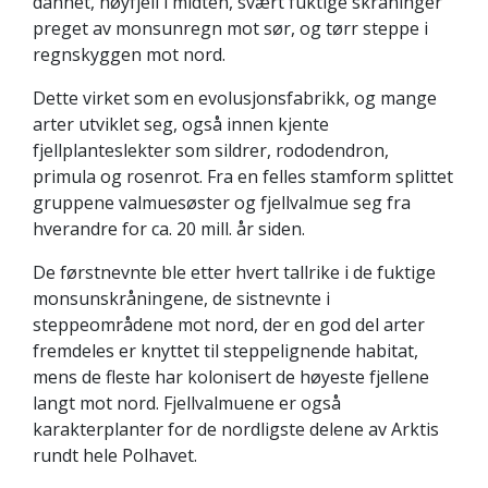
dannet, høyfjell i midten, svært fuktige skråninger
preget av monsunregn mot sør, og tørr steppe i
regnskyggen mot nord.
Dette virket som en evolusjonsfabrikk, og mange
arter utviklet seg, også innen kjente
fjellplanteslekter som sildrer, rododendron,
primula og rosenrot. Fra en felles stamform splittet
gruppene valmuesøster og fjellvalmue seg fra
hverandre for ca. 20 mill. år siden.
De førstnevnte ble etter hvert tallrike i de fuktige
monsunskråningene, de sistnevnte i
steppeområdene mot nord, der en god del arter
fremdeles er knyttet til steppelignende habitat,
mens de fleste har kolonisert de høyeste fjellene
langt mot nord. Fjellvalmuene er også
karakterplanter for de nordligste delene av Arktis
rundt hele Polhavet.