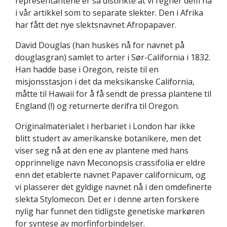
representantene er så distinkte at vi regner dem nå
i vår artikkel som to separate slekter. Den i Afrika
har fått det nye slektsnavnet Afropapaver.
David Douglas (han huskes nå for navnet på
douglasgran) samlet to arter i Sør-California i 1832.
Han hadde base i Oregon, reiste til en
misjonsstasjon i det da meksikanske California,
måtte til Hawaii for å få sendt de pressa plantene til
England (!) og returnerte derifra til Oregon.
Originalmaterialet i herbariet i London har ikke
blitt studert av amerikanske botanikere, men det
viser seg nå at den ene av plantene med hans
opprinnelige navn Meconopsis crassifolia er eldre
enn det etablerte navnet Papaver californicum, og
vi plasserer det gyldige navnet nå i den omdefinerte
slekta Stylomecon. Det er i denne arten forskere
nylig har funnet den tidligste genetiske markøren
for syntese av morfinforbindelser.