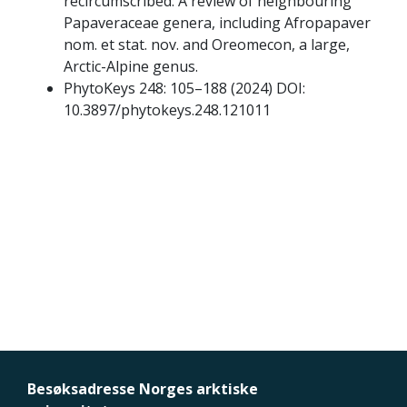
recircumscribed: A review of neighbouring
Papaveraceae genera, including Afropapaver
nom. et stat. nov. and Oreomecon, a large,
Arctic-Alpine genus.
PhytoKeys 248: 105–188 (2024) DOI:
10.3897/phytokeys.248.121011
Besøksadresse Norges arktiske