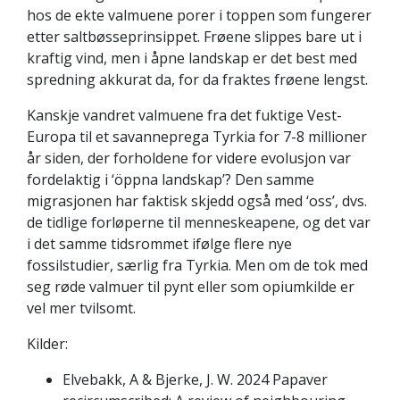
hos de ekte valmuene porer i toppen som fungerer
etter saltbøsseprinsippet. Frøene slippes bare ut i
kraftig vind, men i åpne landskap er det best med
spredning akkurat da, for da fraktes frøene lengst.
Kanskje vandret valmuene fra det fuktige Vest-
Europa til et savanneprega Tyrkia for 7-8 millioner
år siden, der forholdene for videre evolusjon var
fordelaktig i ‘öppna landskap’? Den samme
migrasjonen har faktisk skjedd også med ‘oss’, dvs.
de tidlige forløperne til menneskeapene, og det var
i det samme tidsrommet ifølge flere nye
fossilstudier, særlig fra Tyrkia. Men om de tok med
seg røde valmuer til pynt eller som opiumkilde er
vel mer tvilsomt.
Kilder:
Elvebakk, A & Bjerke, J. W. 2024 Papaver