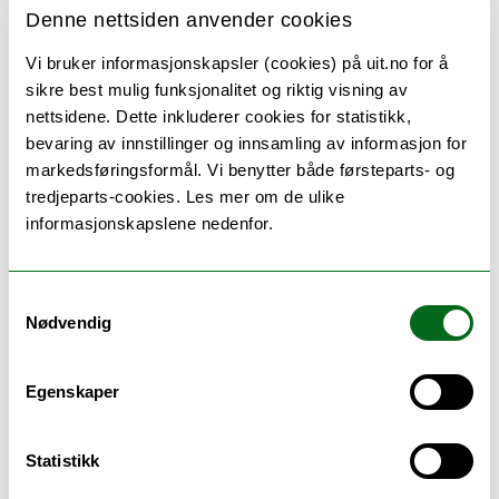
Denne nettsiden anvender cookies
Vi bruker informasjonskapsler (cookies) på uit.no for å
sikre best mulig funksjonalitet og riktig visning av
nettsidene. Dette inkluderer cookies for statistikk,
bevaring av innstillinger og innsamling av informasjon for
Det blå arealet viser utbredelsen til 95 arter av
markedsføringsformål. Vi benytter både førsteparts- og
valmuesøster, mens det gule viser hvor til sammen 68
arter av fjellvalmuer finns. Fjellvalmuenes
tredjeparts-cookies. Les mer om de ulike
utbredelsesområde er delt inn i åtte delområder (A-H).
informasjonskapslene nedenfor.
Etter to års arbeid er nå artikkelen publisert i
tidsskriftet
PhytoKeys
og lenke er lagt til under. Til
Samtykkevalg
Nødvendig
sammen ble 38 nye navn på fjellvalmuene innen
slekta
Oreomecon
introdusert. De nordiske
plantene er fordelt på 8 underarter og 4 varieteter
Egenskaper
av fjellvalmue (
Oreomecon radicata
), basert på
tidligere publiserte studier av morfologi.
Læstadiusvalmuen, symbolplanten for Storfjord
Statistikk
kommune, er overført til den andre norske arten