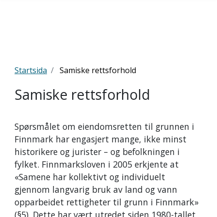
Startsida
Samiske rettsforhold
Samiske rettsforhold
Spørsmålet om eiendomsretten til grunnen i
Finnmark har engasjert mange, ikke minst
historikere og jurister – og befolkningen i
fylket.
Finnmarksloven i 2005 erkjente at
«Samene har kollektivt og individuelt
gjennom langvarig bruk av land og vann
opparbeidet rettigheter til grunn i Finnmark»
(§5).
Dette har vært utredet siden 1980-tallet