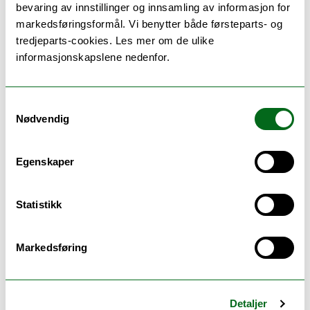
bevaring av innstillinger og innsamling av informasjon for
markedsføringsformål. Vi benytter både førsteparts- og
tredjeparts-cookies. Les mer om de ulike
Foto: Adnan Ičagić, Norges arktiske universitetsmuseum
informasjonskapslene nedenfor.
INNHOLD:
Innledning:
Ivar Bjørklund
Samtykkevalg
Vern av samisk ressursgrunnlag – noen trekk ved
Nødvendig
rettsutviklingen:
Kirsti Strøm Bull
Landskap, kunnskap og reindrift i Fiettar:
Mikkel Nils
M. Sara
Egenskaper
Statens umatrikulerte grunn i Finnmark, har den
noen gang vært statens?:
Øyvind Ravna
Avgjørelser av Høyesterett om samiske retsspørsmål:
Statistikk
Jens Edvind A. Skoghøy
Fotografiet:
Sveinulf Hegstad
Markedsføring
Detaljer