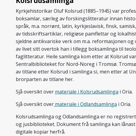
Kolsrud­samlinga
Kyrkjehistorikar Oluf Kolsrud (1885–1945) var profess
boksamlar, særleg av forskingslitteratur innan histo
språk, m.a. norrønt, latin, kyrkjeslavisk, finsk, sami
av tidsskriftsartiklar, religiøse pamflettar og lokalhist
sjeldne antikvariske verk om m.a. reformasjonen og om
av livet sitt overtok han i tillegg boksamlinga til t
faglitteratur. Heile samlinga kom etter at Kolsrud 
Sentralbiblioteket for Nord-Noreg i Tromsø. Tromsø
av titlane etter Kolsrud i samlinga si, men etter at U
brorparten av titlane her.
Sjå oversikt over
materiale i Kolsrudsamlinga
i Oria.
Sjå oversikt over
materiale i Odlandsamlinga
i Oria.
Kolsrudsamlinga og Odlandsamlinga er no registrerte o
og jusbiblioteket. Dokument frå samlinga kan lånast t
digitale kopiar herfrå.