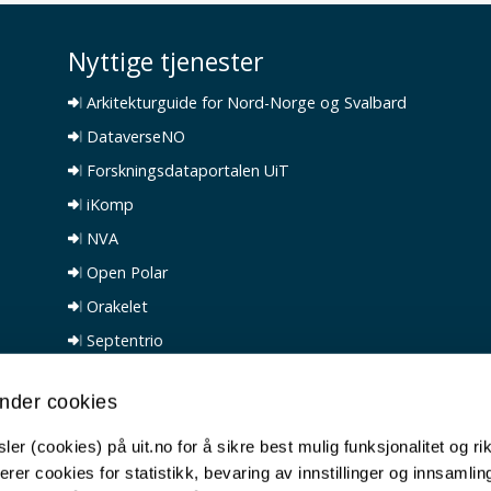
Nyttige tjenester
Arkitekturguide for Nord-Norge og Svalbard
DataverseNO
Forskningsdataportalen UiT
iKomp
NVA
Open Polar
Orakelet
Septentrio
Spesialsamlinger
nder cookies
UiTs publiseringsfond
Personvernerklæring
er (cookies) på uit.no for å sikre best mulig funksjonalitet og rik
erer cookies for statistikk, bevaring av innstillinger og innsamlin
Universell utforming