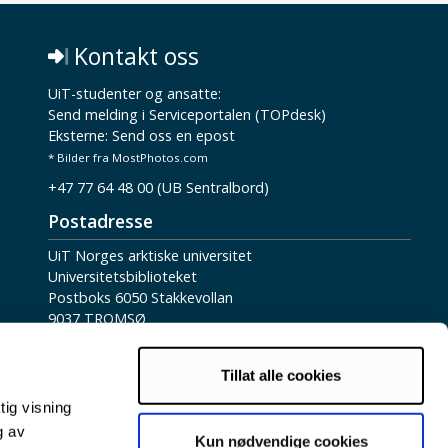
Kontakt oss
UiT-studenter og ansatte:
Send melding i Serviceportalen (TOPdesk)
Eksterne:
Send oss en epost
* Bilder fra MostPhotos.com
+47 77 64 48 00 (UB Sentralbord)
Postadresse
UiT Norges arktiske universitet
Universitetsbiblioteket
Postboks 6050 Stakkevollan
9037 TROMSØ
Fakturaadresse
Tillat alle cookies
UiT Norges arktiske universitet
Fakturamottak DFØ
tig visning
Postboks 4710 Torgarden
g av
Kun nødvendige cookies