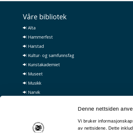
Våre bibliotek
Alta
Hammerfest
Harstad
Kultur- og samfunnsfag
Kunstakademiet
Museet
Musikk
Narvik
Natur- og helsefag
Denne nettsiden anve
Psykologi og jus
Vi bruker informasjonskapsl
av nettsidene. Dette inklud