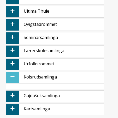
Ultima Thule
Qvigstad­rommet
Seminar­samlinga
Lærerskole­samlinga
Urfolksrommet
Kolsrud­samlinga
Gajduš­eksamlinga
Kartsamlinga