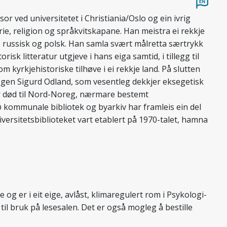
or ved universitetet i Christiania/Oslo og ein ivrig
rie, religion og språkvitskapane. Han meistra ei rekkje
sk, russisk og polsk. Han samla svært målretta særtrykk
orisk litteratur utgjeve i hans eiga samtid, i tillegg til
 kyrkjehistoriske tilhøve i ei rekkje land. På slutten
eologen Sigurd Odland, som vesentleg dekkjer eksegetisk
var død til Nord-Noreg, nærmare bestemt
 kommunale bibliotek og byarkiv har framleis ein del
niversitetsbiblioteket vart etablert på 1970-talet, hamna
g er i eit eige, avlåst, klimaregulert rom i Psykologi-
il bruk på lesesalen. Det er også mogleg å bestille