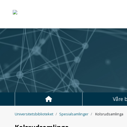
UiT Norges arktiske un
Hopp til hovedinnhold
Våre b
Universitetsbiblioteket
Spesialsamlinger
Kolsrud­samlinga