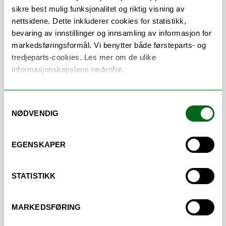
sikre best mulig funksjonalitet og riktig visning av
nettsidene. Dette inkluderer cookies for statistikk,
bevaring av innstillinger og innsamling av informasjon for
markedsføringsformål. Vi benytter både førsteparts- og
Tilgang til biblioteket
tredjeparts-cookies. Les mer om de ulike
Ansatte og studenter ved UiT i Harstad har
informasjonskapslene nedenfor.
tilgang og kan bruke biblioteket alle dager,
hele døgnet.
Samtykkevalg
NØDVENDIG
Eksterne bibliotekbrukere: se oversikt over
betjent åpningstid. OBS: Uke 28 - 30 er
campusen stengt for alle som ikke jobber
EGENSKAPER
eller studerer her.
Kontakt biblioteket på
post@ub.uit.no
hvis
STATISTIKK
du ønsker å levere bøker, men ikke har
tilgang til bygget.
MARKEDSFØRING