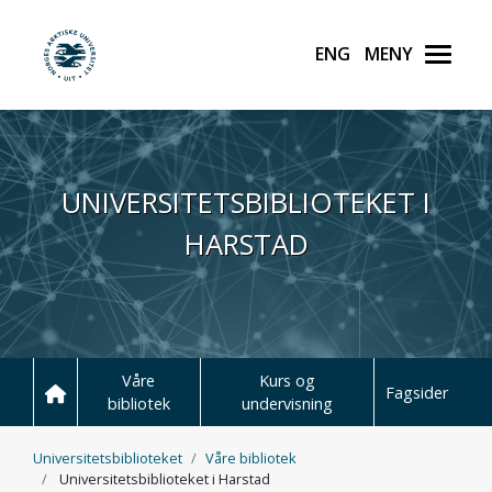
English
Meny
UiT Norges arktiske unive
Hopp til hovedinnhold
UNIVERSITETSBIBLIOTEKET I
HARSTAD
Våre
Kurs og
Fagsider
bibliotek
undervisning
Universitetsbiblioteket
Våre bibliotek
Universitetsbiblioteket i Harstad