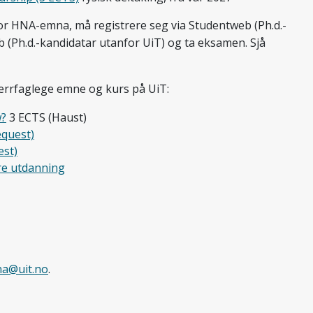
r HNA-emna, må registrere seg via Studentweb (Ph.d.-
 (Ph.d.-kandidatar utanfor UiT) og ta eksamen. Sjå
verrfaglege emne og kurs på UiT:
w?
3 ECTS (Haust)
equest)
est)
ere utdanning
na@uit.no
.