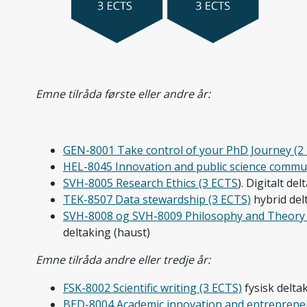
Emne tilråda første eller andre år:
GEN-8001 Take control of your PhD Journey (2
HEL-8045 Innovation and public science commun
SVH-8005 Research Ethics (3 ECTS
). Digitalt de
TEK-8507 Data stewardship (3 ECTS)
hybrid del
SVH-8008 og SVH-8009 Philosophy and Theory o
deltaking (haust)
Emne tilråda andre eller tredje år:
FSK-8002 Scientific writing (3 ECTS)
fysisk delta
BED-8004 Academic innovation and entrepreneu