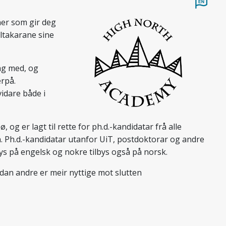
ner som gir deg
ltakarane sine
ng med, og
erpå.
idare både i
 og er lagt til rette for ph.d.-kandidatar frå alle
. Ph.d.-kandidatar utanfor UiT, postdoktorar og andre
bys på engelsk og nokre tilbys også på norsk.
medan andre er meir nyttige mot slutten