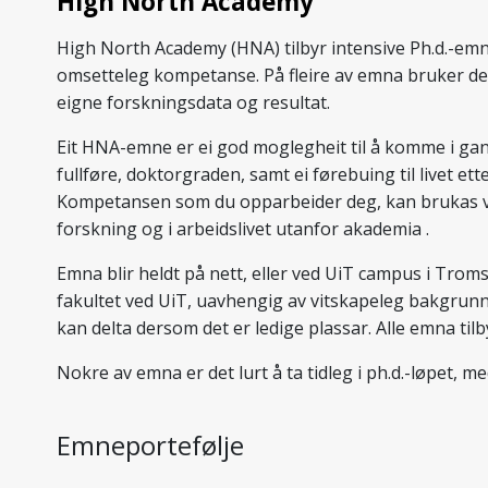
High North Academy
High North Academy (HNA) tilbyr intensive Ph.d.-em
omsetteleg kompetanse. På fleire av emna bruker de
eigne forskningsdata og resultat.
Eit HNA-emne er ei god moglegheit til å komme i ga
fullføre, doktorgraden, samt ei førebuing til livet ett
Kompetansen som du opparbeider deg, kan brukas v
forskning og i arbeidslivet utanfor akademia .
Emna blir heldt på nett, eller ved UiT campus i Tromsø,
fakultet ved UiT, uavhengig av vitskapeleg bakgrunn
kan delta dersom det er ledige plassar. Alle emna til
Nokre av emna er det lurt å ta tidleg i ph.d.-løpet, 
Emneportefølje