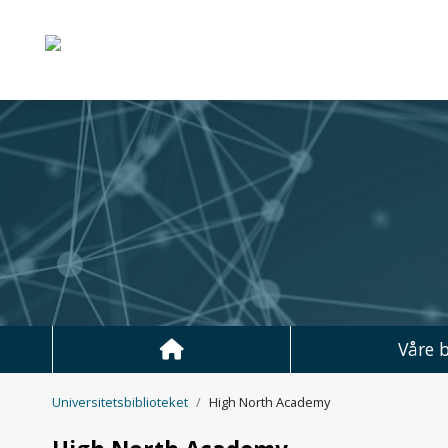
UiT Norges arktiske un
Hopp til hovedinnhold
Våre b
Universitetsbiblioteket
High North Academy