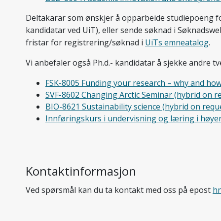
Deltakarar som ønskjer å opparbeide studiepoeng fo
kandidatar ved UiT), eller sende søknad i Søknadsweb
fristar for registrering/søknad i
UiTs emneatalog
.
Vi anbefaler også Ph.d.- kandidatar å sjekke andre t
FSK-8005 Funding your research – why and ho
SVF-8602 Changing Arctic Seminar (hybrid on r
BIO-8621 Sustainability science (hybrid on requ
Innføringskurs i undervisning og læring i høy
Kontaktinformasjon
Ved spørsmål kan du ta kontakt med oss på epost
h