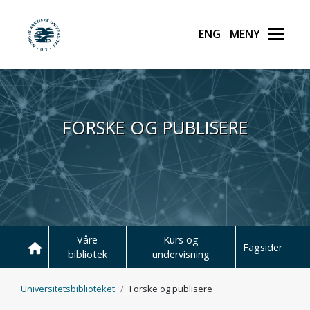
English
Meny
UiT Norges arktiske unive
Hopp til hovedinnhold
FORSKE OG PUBLISERE
Våre
Kurs og
Fagsider
bibliotek
undervisning
Universitetsbiblioteket
Forske og publisere