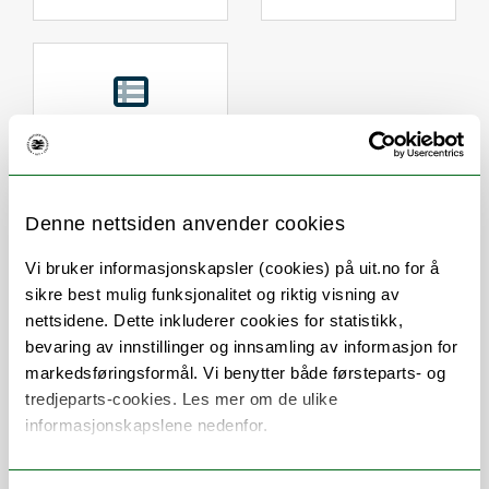
Snarveier
UiT
UiT Portal for
Denne nettsiden anvender cookies
Forskningsdata­
publishing and
portalen
Open Access
Vi bruker informasjonskapsler (cookies) på uit.no for å
sikre best mulig funksjonalitet og riktig visning av
nettsidene. Dette inkluderer cookies for statistikk,
DataverseNO
bevaring av innstillinger og innsamling av informasjon for
markedsføringsformål. Vi benytter både førsteparts- og
tredjeparts-cookies. Les mer om de ulike
informasjonskapslene nedenfor.
Sist endret: 16.03.2026