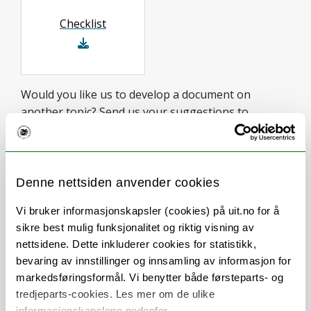
Checklist
Would you like us to develop a document on
another topic? Send us your suggestions to
skrivesenter@uit.no
.
Denne nettsiden anvender cookies
Online resources
Vi bruker informasjonskapsler (cookies) på uit.no for å
sikre best mulig funksjonalitet og riktig visning av
UiT templates for assignments
nettsidene. Dette inkluderer cookies for statistikk,
Search and Write
(UiB, HVL og UiO)
bevaring av innstillinger og innsamling av informasjon for
The Citation Compass
(UiA, USN og UiS)
markedsføringsformål. Vi benytter både førsteparts- og
The podcast about academic writing
(UiS, HiØ,
tredjeparts-cookies. Les mer om de ulike
Nord)
informasjonskapslene nedenfor.