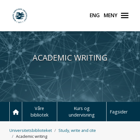
English
Meny
UiT Norges arktiske unive
Hopp til hovedinnhold
ACADEMIC WRITING
Våre
Kurs og
Fagsider
bibliotek
undervisning
Universitetsbiblioteket
Study, write and cite
Academic writing