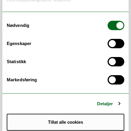
What is a scholarly article?
(HINN)
OWL at Purdue
Academic Phrasebank
(The University of
Samtykkevalg
Manchester)
Nødvendig
ChatUiT
UiTs webpage on artificial intelligence (AI)
Use and Limitations of Generative AI
Egenskaper
(Newcastle University)
Kompetanse Norge
(Norwegian as second
Statistikk
language, online resources for learning
Norwegian)
Elements of AI
(free online courses created by
Markedsføring
MinnaLearn and the University of Helsinki)
Detaljer
Tillat alle cookies
UiT Writing
iKomp
Center