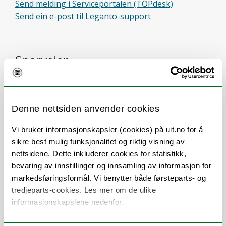
Send melding i Serviceportalen (TOPdesk)
Send ein e-post til Leganto-support
Snarveier
Leganto
Pensum på UiT
Denne nettsiden anvender cookies
Vi bruker informasjonskapsler (cookies) på uit.no for å
Søketjenesten Oria
sikre best mulig funksjonalitet og riktig visning av
nettsidene. Dette inkluderer cookies for statistikk,
Fagdatabaser
bevaring av innstillinger og innsamling av informasjon for
markedsføringsformål. Vi benytter både førsteparts- og
Systematiske og strukturerte litteratursøk
tredjeparts-cookies. Les mer om de ulike
informasjonskapslene nedenfor.
Veiledning i litteratursøk?